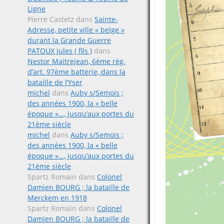
Ligne
Pierre Castetz
dans
Sainte-
Adresse, petite ville « belge »
durant la Grande Guerre
PATOUX jules ( fils )
dans
Nestor Maitrejean, 6ème rég.
d’art. 97ème batterie, dans la
bataille de l’Yser
michel
dans
Auby s/Semois ;
des années 1900, la « belle
époque »…, jusqu’aux portes du
21ème siècle
michel
dans
Auby s/Semois ;
des années 1900, la « belle
époque »…, jusqu’aux portes du
21ème siècle
Spartz Romain
dans
Colonel
Damien BOURG ; la bataille de
Merckem en 1918
Spartz Romain
dans
Colonel
Damien BOURG ; la bataille de