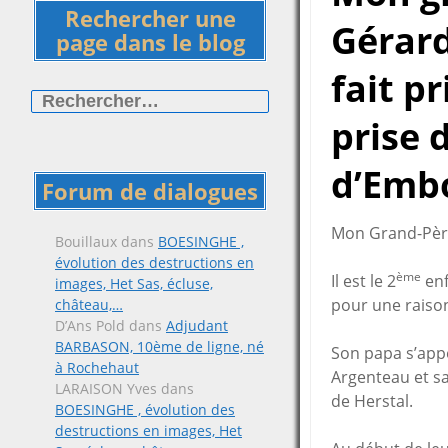
Rechercher une
Gérar
page dans le blog
fait pr
Rechercher :
prise 
d’Embo
Forum de dialogues
Mon Grand-Père 
Bouillaux
dans
BOESINGHE ,
évolution des destructions en
ème
Il est le 2
enf
images, Het Sas, écluse,
pour une raison
château,…
D’Ans Pold
dans
Adjudant
BARBASON, 10ème de ligne, né
Son papa s’appe
à Rochehaut
Argenteau et s
LARAISON Yves
dans
de Herstal.
BOESINGHE , évolution des
destructions en images, Het