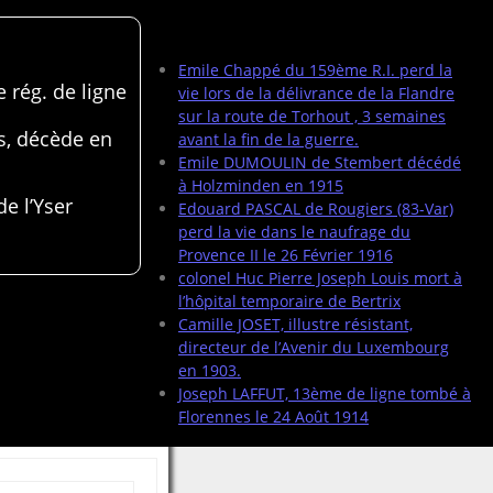
Articles récents
Emile Chappé du 159ème R.I. perd la
 rég. de ligne
vie lors de la délivrance de la Flandre
sur la route de Torhout , 3 semaines
s, décède en
avant la fin de la guerre.
Emile DUMOULIN de Stembert décédé
à Holzminden en 1915
de l’Yser
Edouard PASCAL de Rougiers (83-Var)
perd la vie dans le naufrage du
Provence II le 26 Février 1916
colonel Huc Pierre Joseph Louis mort à
l’hôpital temporaire de Bertrix
Camille JOSET, illustre résistant,
directeur de l’Avenir du Luxembourg
en 1903.
Joseph LAFFUT, 13ème de ligne tombé à
Florennes le 24 Août 1914