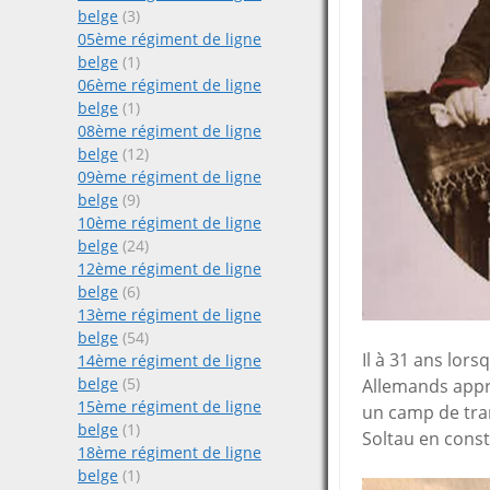
belge
(3)
05ème régiment de ligne
belge
(1)
06ème régiment de ligne
belge
(1)
08ème régiment de ligne
belge
(12)
09ème régiment de ligne
belge
(9)
10ème régiment de ligne
belge
(24)
12ème régiment de ligne
belge
(6)
13ème régiment de ligne
belge
(54)
Il à 31 ans lors
14ème régiment de ligne
belge
(5)
Allemands appré
15ème régiment de ligne
un camp de tran
belge
(1)
Soltau en const
18ème régiment de ligne
belge
(1)