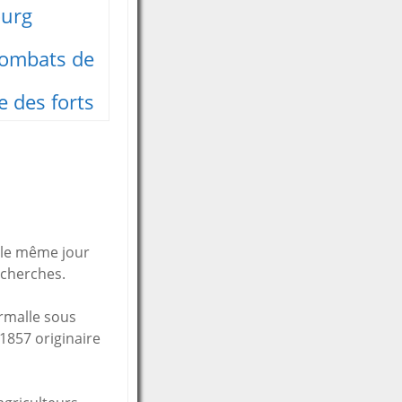
urg
combats de
e des forts
t le même jour
echerches.
rmalle sous
1857 originaire