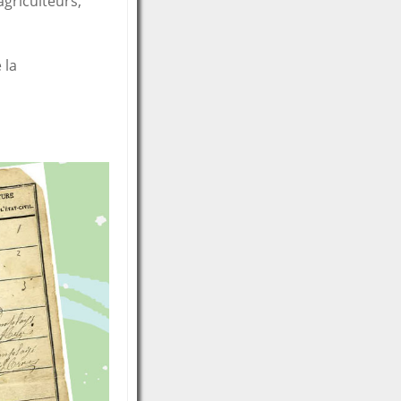
agriculteurs,
 la