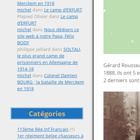
Merckem en 1918
michel
dans
Le camp d’ERFURT
Plapied Olivier
dans
Le camp
d’ERFURT
michel
dans
Nous dédions ce
site web à notre Papa, Félix
BODY
philippe jaillard
dans
SOLTAU,
le plus grand camp de
prisonniers en Allemagne de
Gérard Roussea
1914-18
1888, ils ont 5 
michel
dans
Colonel Damien
2 derniers sont
BOURG ; la bataille de Merckem
en 1918
Catégories
113ème Rég.Inf.Français
(1)
1er régiment belge chasseurs à