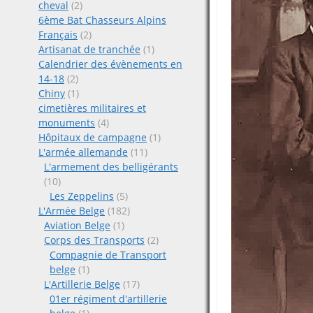
cheval
(2)
6ème Bat Chasseurs Alpins
Français
(2)
Artisanat de tranchée
(1)
Calendrier des évènements en
14-18
(2)
Chiny
(1)
cimetières militaires et
monuments
(4)
Hôpitaux de campagne
(1)
L'armée allemande
(11)
L'armement des belligérants
(10)
Les Zeppelins
(5)
L'Armée Belge
(182)
Aviation Belge
(1)
Corps des Transports
(2)
Compagnie de Transport
belge
(1)
L'Artillerie Belge
(17)
01er régiment d'artillerie