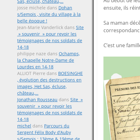
Au début de leur
Sas, écluse, château,…
ensuite, ils réi
josse michele
dans
Dohan
s/Semois , visite du village à la
belle époque !
Sa maman décède
Jean-Marie Vanderlick
dans
Site
correspondance 
» souvenir » pour revoir les
témoignages de nos soldats de
C’est une famill
14-18
philippe naze
dans
Ochamps,
la Chapelle Notre-Dame de
Lourdes en 14-18
ALLIOT Pierre
dans
BOESINGHE
, évolution des destructions en
images, Het Sas, écluse,
château,…
Jonathan Rousseau
dans
Site »
souvenir » pour revoir les
témoignages de nos soldats de
14-18
michel
dans
Parcours du
Sergent Félix Body d’Auby
s/Semois ; 13ème & 19ème de