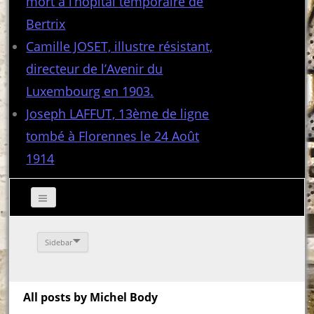
mort à l’hôpital temporaire de
Bertrix
Camille JOSET, illustre résistant,
directeur de l’Avenir du
Luxembourg en 1903.
Joseph LAFFUT, 13ème de ligne
tombé à Florennes le 24 Août
1914
Sidebar
All posts by Michel Body