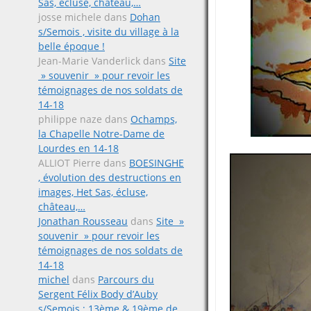
Sas, écluse, château,…
josse michele
dans
Dohan
s/Semois , visite du village à la
belle époque !
Jean-Marie Vanderlick
dans
Site
» souvenir » pour revoir les
témoignages de nos soldats de
14-18
philippe naze
dans
Ochamps,
la Chapelle Notre-Dame de
Lourdes en 14-18
ALLIOT Pierre
dans
BOESINGHE
, évolution des destructions en
images, Het Sas, écluse,
château,…
Jonathan Rousseau
dans
Site »
souvenir » pour revoir les
témoignages de nos soldats de
14-18
michel
dans
Parcours du
Sergent Félix Body d’Auby
s/Semois ; 13ème & 19ème de