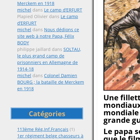
Merckem en 1918
michel
dans
Le camp d’ERFURT
Plapied Olivier
dans
Le camp
d’ERFURT
michel
dans
Nous dédions ce
site web à notre Papa, Félix
BODY
philippe jaillard
dans
SOLTAU,
le plus grand camp de
prisonniers en Allemagne de
1914-18
michel
dans
Colonel Damien
BOURG ; la bataille de Merckem
en 1918
Une fillet
mondiaux 
mondiale 
Catégories
grande g
Le papa s
113ème Rég.Inf.Français
(1)
1er régiment belge chasseurs à
que le fil