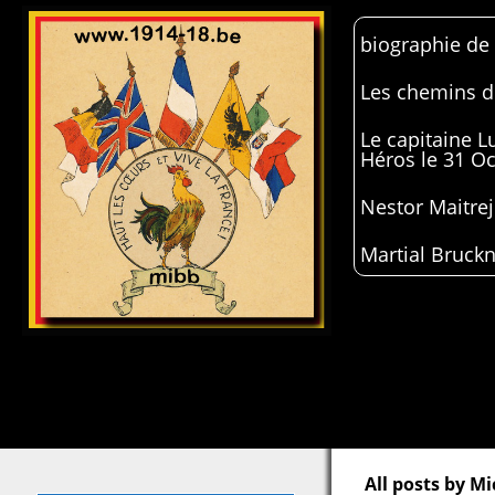
biographie de
Les chemins de
Le capitaine 
Héros le 31 O
Nestor Maitrej
Martial Bruckn
All posts by M