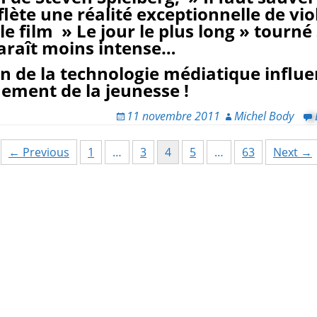
flète une réalité exceptionnelle de vi
le film » Le jour le plus long » tourné
paraît moins intense…
on de la technologie médiatique influ
nement de la jeunesse !
11 novembre 2011
Michel Body
← Previous
1
…
3
4
5
…
63
Next →
ion