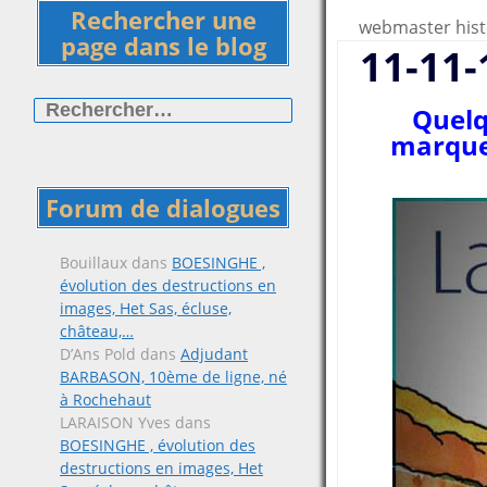
Rechercher une
webmaster hist
page dans le blog
11-11-
Rechercher :
Quelq
marquer
Forum de dialogues
Bouillaux
dans
BOESINGHE ,
évolution des destructions en
images, Het Sas, écluse,
château,…
D’Ans Pold
dans
Adjudant
BARBASON, 10ème de ligne, né
à Rochehaut
LARAISON Yves
dans
BOESINGHE , évolution des
destructions en images, Het