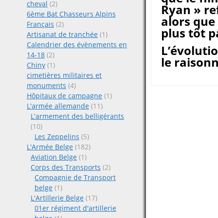
cheval
(2)
Ryan » re
6ème Bat Chasseurs Alpins
alors que 
Français
(2)
plus tôt 
Artisanat de tranchée
(1)
Calendrier des évènements en
L’évoluti
14-18
(2)
le raison
Chiny
(1)
cimetières militaires et
monuments
(4)
Hôpitaux de campagne
(1)
Posts
L'armée allemande
(11)
L'armement des belligérants
navigat
(10)
Les Zeppelins
(5)
L'Armée Belge
(182)
Aviation Belge
(1)
Corps des Transports
(2)
Compagnie de Transport
belge
(1)
L'Artillerie Belge
(17)
01er régiment d'artillerie