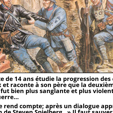
te de 14 ans étudie la progression des 
et raconte à son père que la deuxiè
fut bien plus sanglante et plus violen
uerre…
e rend compte; après un dialogue app
m de Steven Spielberg, » Il faut sauver