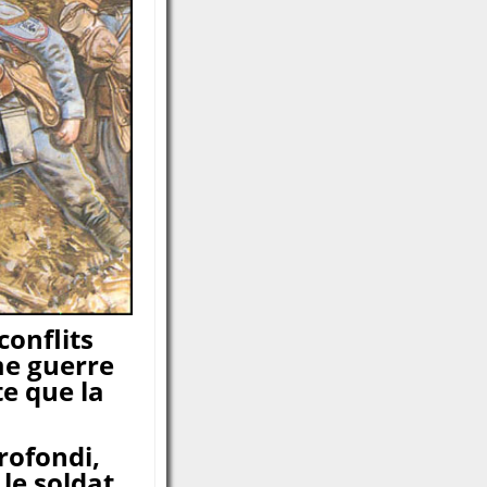
conflits
me guerre
te que la
rofondi,
 le soldat