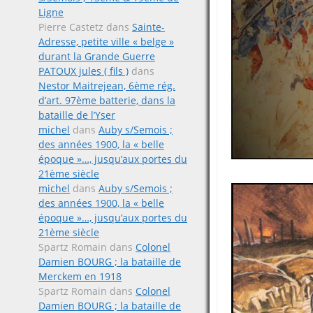
Ligne
Pierre Castetz
dans
Sainte-
Adresse, petite ville « belge »
durant la Grande Guerre
PATOUX jules ( fils )
dans
Nestor Maitrejean, 6ème rég.
d’art. 97ème batterie, dans la
bataille de l’Yser
michel
dans
Auby s/Semois ;
des années 1900, la « belle
époque »…, jusqu’aux portes du
21ème siècle
michel
dans
Auby s/Semois ;
des années 1900, la « belle
époque »…, jusqu’aux portes du
21ème siècle
Spartz Romain
dans
Colonel
Damien BOURG ; la bataille de
Merckem en 1918
Spartz Romain
dans
Colonel
Damien BOURG ; la bataille de