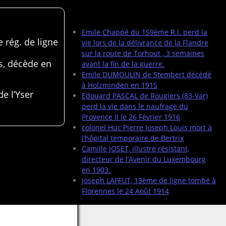
Articles récents
Emile Chappé du 159ème R.I. perd la
 rég. de ligne
vie lors de la délivrance de la Flandre
sur la route de Torhout , 3 semaines
s, décède en
avant la fin de la guerre.
Emile DUMOULIN de Stembert décédé
à Holzminden en 1915
de l’Yser
Edouard PASCAL de Rougiers (83-Var)
perd la vie dans le naufrage du
Provence II le 26 Février 1916
colonel Huc Pierre Joseph Louis mort à
l’hôpital temporaire de Bertrix
Camille JOSET, illustre résistant,
directeur de l’Avenir du Luxembourg
en 1903.
Joseph LAFFUT, 13ème de ligne tombé à
Florennes le 24 Août 1914