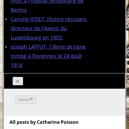
mort à l’hôpital temporaire de
Bertrix
Camille JOSET, illustre résistant,
directeur de l’Avenir du
Luxembourg en 1903.
Joseph LAFFUT, 13ème de ligne
tombé à Florennes le 24 Août
1914
Sidebar
All posts by Catherine Poisson