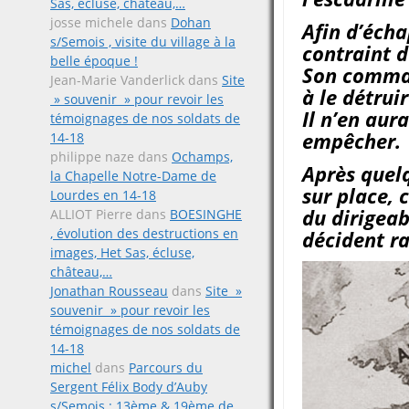
Sas, écluse, château,…
josse michele
dans
Dohan
Afin d’écha
s/Semois , visite du village à la
contraint d
belle époque !
Son command
Jean-Marie Vanderlick
dans
Site
à le détrui
» souvenir » pour revoir les
Il n’en aur
témoignages de nos soldats de
empêcher.
14-18
philippe naze
dans
Ochamps,
Après quelq
la Chapelle Notre-Dame de
sur place,
Lourdes en 14-18
du dirigeab
ALLIOT Pierre
dans
BOESINGHE
, évolution des destructions en
décident r
images, Het Sas, écluse,
château,…
Jonathan Rousseau
dans
Site »
souvenir » pour revoir les
témoignages de nos soldats de
14-18
michel
dans
Parcours du
Sergent Félix Body d’Auby
s/Semois ; 13ème & 19ème de