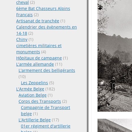
cheval
(2)
6ème Bat Chasseurs Alpins
Français
(2)
Artisanat de tranchée
(1)
Calendrier des évènements en
14-18
(2)
Chiny
(1)
cimetières militaires et
monuments
(4)
Hôpitaux de campagne
(1)
L'armée allemande
(11)
L'armement des belligérants
(10)
Les Zeppelins
(5)
L'Armée Belge
(182)
Aviation Belge
(1)
Corps des Transports
(2)
Compagnie de Transport
belge
(1)
L'Artillerie Belge
(17)
01er régiment d'artillerie