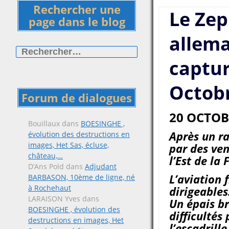
Rechercher une
Le Zep
page dans le blog
allema
Rechercher :
captur
Octob
Forum de dialogues
20 OCTOB
Bouillaux
dans
BOESINGHE ,
Après un ra
évolution des destructions en
images, Het Sas, écluse,
par des ven
château,…
l’Est de la 
D’Ans Pold
dans
Adjudant
L’aviation 
BARBASON, 10ème de ligne, né
à Rochehaut
dirigeables
LARAISON Yves
dans
Un épais br
BOESINGHE , évolution des
difficultés
destructions en images, Het
l’escadrill