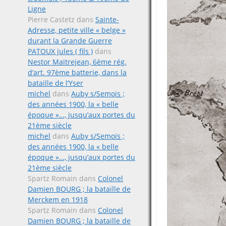
Ligne
Pierre Castetz
dans
Sainte-
Adresse, petite ville « belge »
durant la Grande Guerre
PATOUX jules ( fils )
dans
Nestor Maitrejean, 6ème rég.
d’art. 97ème batterie, dans la
bataille de l’Yser
michel
dans
Auby s/Semois ;
des années 1900, la « belle
époque »…, jusqu’aux portes du
21ème siècle
michel
dans
Auby s/Semois ;
des années 1900, la « belle
époque »…, jusqu’aux portes du
21ème siècle
Spartz Romain
dans
Colonel
Damien BOURG ; la bataille de
Merckem en 1918
Spartz Romain
dans
Colonel
Damien BOURG ; la bataille de