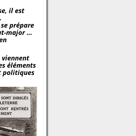
e, il est
.
 se prépare
tat-major …
’en
x viennent
des éléments
t politiques