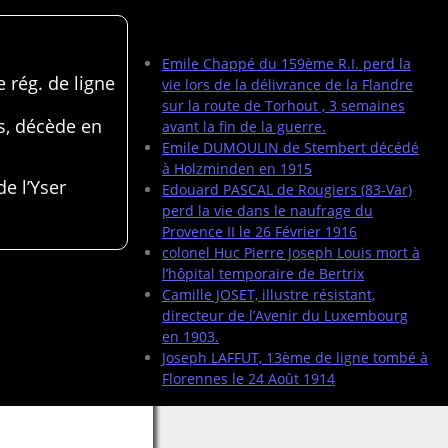
Articles récents
Emile Chappé du 159ème R.I. perd la
 rég. de ligne
vie lors de la délivrance de la Flandre
sur la route de Torhout , 3 semaines
s, décède en
avant la fin de la guerre.
Emile DUMOULIN de Stembert décédé
à Holzminden en 1915
de l’Yser
Edouard PASCAL de Rougiers (83-Var)
perd la vie dans le naufrage du
Provence II le 26 Février 1916
colonel Huc Pierre Joseph Louis mort à
l’hôpital temporaire de Bertrix
Camille JOSET, illustre résistant,
directeur de l’Avenir du Luxembourg
en 1903.
Joseph LAFFUT, 13ème de ligne tombé à
Florennes le 24 Août 1914