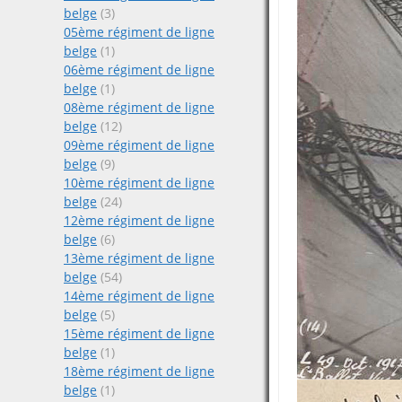
belge
(3)
05ème régiment de ligne
belge
(1)
06ème régiment de ligne
belge
(1)
08ème régiment de ligne
belge
(12)
09ème régiment de ligne
belge
(9)
10ème régiment de ligne
belge
(24)
12ème régiment de ligne
belge
(6)
13ème régiment de ligne
belge
(54)
14ème régiment de ligne
belge
(5)
15ème régiment de ligne
belge
(1)
18ème régiment de ligne
belge
(1)