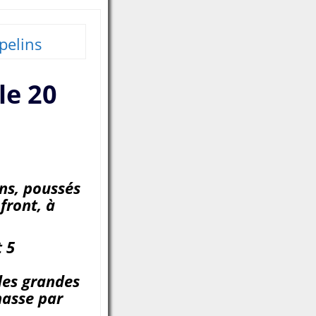
pelins
le 20
ins, poussés
front, à
t 5
des grandes
hasse par