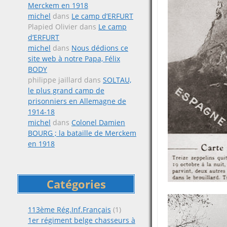
Merckem en 1918
michel
dans
Le camp d’ERFURT
Plapied Olivier
dans
Le camp
d’ERFURT
michel
dans
Nous dédions ce
site web à notre Papa, Félix
BODY
philippe jaillard
dans
SOLTAU,
le plus grand camp de
prisonniers en Allemagne de
1914-18
michel
dans
Colonel Damien
BOURG ; la bataille de Merckem
en 1918
Catégories
113ème Rég.Inf.Français
(1)
1er régiment belge chasseurs à