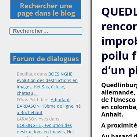
Rechercher une
QUEDL
page dans le blog
renco
Rechercher :
impro
poilu 
Forum de dialogues
d’un p
Bouillaux
dans
BOESINGHE ,
évolution des destructions en
Quedlinburg
images, Het Sas, écluse,
allemande, 
château,…
de l’Unesco
D’Ans Pold
dans
Adjudant
en colombag
BARBASON, 10ème de ligne, né
à Rochehaut
Anhalt.
LARAISON Yves
dans
A proximité
BOESINGHE , évolution des
destructions en images, Het
Au hasard d