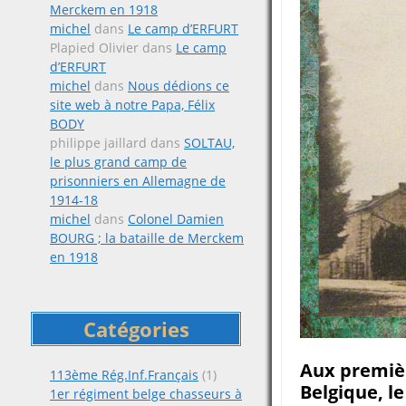
Merckem en 1918
michel
dans
Le camp d’ERFURT
Plapied Olivier
dans
Le camp
d’ERFURT
michel
dans
Nous dédions ce
site web à notre Papa, Félix
BODY
philippe jaillard
dans
SOLTAU,
le plus grand camp de
prisonniers en Allemagne de
1914-18
michel
dans
Colonel Damien
BOURG ; la bataille de Merckem
en 1918
Catégories
Aux premièr
113ème Rég.Inf.Français
(1)
Belgique, l
1er régiment belge chasseurs à