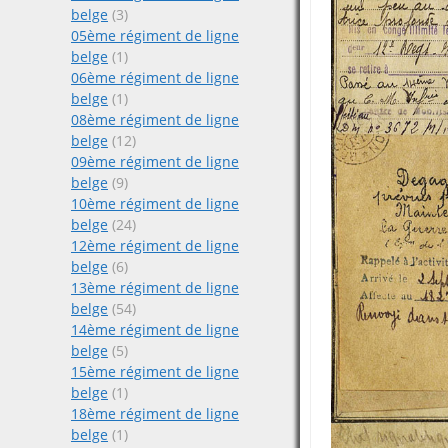
belge
(3)
05ème régiment de ligne
belge
(1)
06ème régiment de ligne
belge
(1)
08ème régiment de ligne
belge
(12)
09ème régiment de ligne
belge
(9)
10ème régiment de ligne
belge
(24)
12ème régiment de ligne
belge
(6)
13ème régiment de ligne
belge
(54)
14ème régiment de ligne
belge
(5)
15ème régiment de ligne
belge
(1)
18ème régiment de ligne
belge
(1)