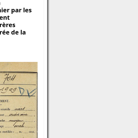
à
ier par les
ment
frères
rée de la