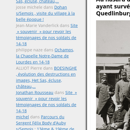
Sas, écluse, château,…
ayant surv
josse michele
dans
Dohan
Quedlinbur
s/Semois , visite du village à la
belle époque !
Jean-Marie Vanderlick
dans
Site
» souvenir » pour revoir les
témoignages de nos soldats de
14-18
philippe naze
dans
Ochamps,
la Chapelle Notre-Dame de
Lourdes en 14-18
ALLIOT Pierre
dans
BOESINGHE
, évolution des destructions en
images, Het Sas, écluse,
château,…
Jonathan Rousseau
dans
Site »
souvenir » pour revoir les
témoignages de nos soldats de
14-18
michel
dans
Parcours du
Sergent Félix Body d’Auby
s/Semois ; 13ème & 19ème de