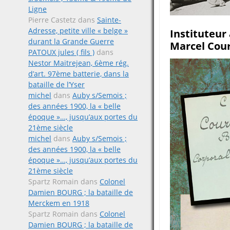
Ligne
Pierre Castetz
dans
Sainte-
Adresse, petite ville « belge »
Instituteur
durant la Grande Guerre
Marcel Courr
PATOUX jules ( fils )
dans
Nestor Maitrejean, 6ème rég.
d’art. 97ème batterie, dans la
bataille de l’Yser
michel
dans
Auby s/Semois ;
des années 1900, la « belle
époque »…, jusqu’aux portes du
21ème siècle
michel
dans
Auby s/Semois ;
des années 1900, la « belle
époque »…, jusqu’aux portes du
21ème siècle
Spartz Romain
dans
Colonel
Damien BOURG ; la bataille de
Merckem en 1918
Spartz Romain
dans
Colonel
Damien BOURG ; la bataille de