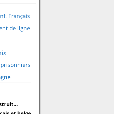
nf. Français
nt de ligne
rix
 prisonniers
agne
nstruit…
çais et belge