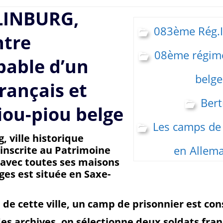
INBURG,
083ème Rég.I
ntre
08ème régime
bable d’un
belge
français et
Bert
iou-piou belge
Les camps de
, ville historique
en Allem
inscrite au Patrimoine
 avec toutes ses maisons
es est située en Saxe-
 de cette ville, un camp de prisonnier est co
es archives, on sélectionne deux soldats fran