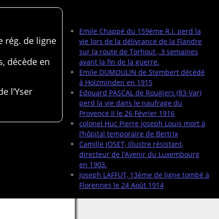
Articles récents
Emile Chappé du 159ème R.I. perd la
 rég. de ligne
vie lors de la délivrance de la Flandre
sur la route de Torhout , 3 semaines
s, décède en
avant la fin de la guerre.
Emile DUMOULIN de Stembert décédé
à Holzminden en 1915
de l’Yser
Edouard PASCAL de Rougiers (83-Var)
perd la vie dans le naufrage du
Provence II le 26 Février 1916
colonel Huc Pierre Joseph Louis mort à
l’hôpital temporaire de Bertrix
Camille JOSET, illustre résistant,
directeur de l’Avenir du Luxembourg
en 1903.
Joseph LAFFUT, 13ème de ligne tombé à
Florennes le 24 Août 1914