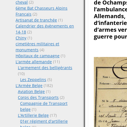
de Ochamps 
cheval
(2)
l’ambulance
6ème Bat Chasseurs Alpins
Français
(2)
Allemands, 
Artisanat de tranchée
(1)
d’infanteri
Calendrier des évènements en
d’armes ver
14-18
(2)
guerre pour
Chiny
(1)
cimetières militaires et
monuments
(4)
Hôpitaux de campagne
(1)
L'armée allemande
(11)
L'armement des belligérants
(10)
Les Zeppelins
(5)
L'Armée Belge
(182)
Aviation Belge
(1)
Corps des Transports
(2)
Compagnie de Transport
belge
(1)
L'Artillerie Belge
(17)
01er régiment d'artillerie