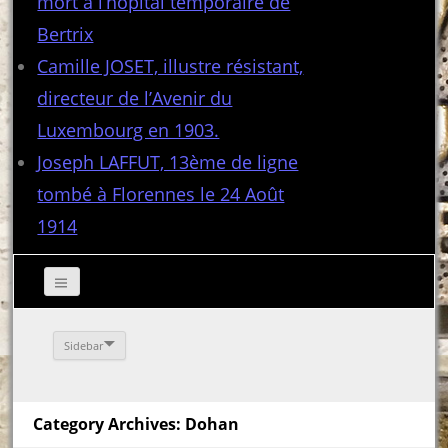
mort à l’hôpital temporaire de
Bertrix
Camille JOSET, illustre résistant,
directeur de l’Avenir du
Luxembourg en 1903.
Joseph LAFFUT, 13ème de ligne
tombé à Florennes le 24 Août
1914
Sidebar
Category Archives: Dohan