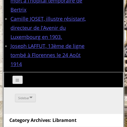
mort à l’hôpital temporaire de
Bertrix
Camille JOSET, illustre résistant,
directeur de l’Avenir du
Luxembourg en 1903.
Joseph LAFFUT, 13ème de ligne
tombé à Florennes le 24 Août
1914
Sidebar
Category Archives: Libramont