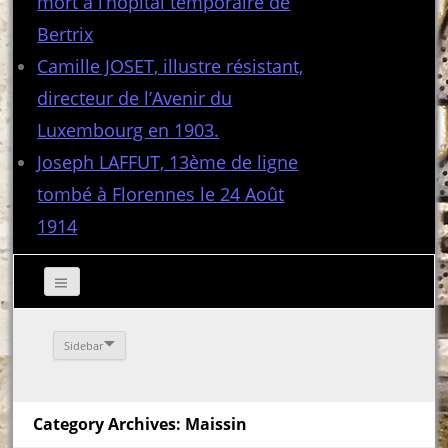
mort à l’hôpital temporaire de
Bertrix
Camille JOSET, illustre résistant,
directeur de l’Avenir du
Luxembourg en 1903.
Joseph LAFFUT, 13ème de ligne
tombé à Florennes le 24 Août
1914
Sidebar
Category Archives: Maissin