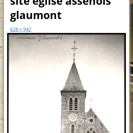
site église assenois
glaumont
628 × 942