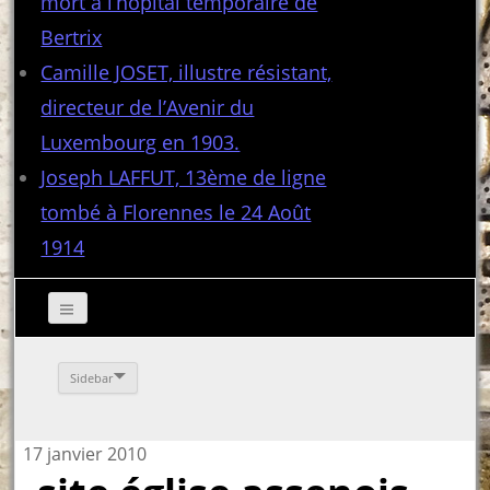
mort à l’hôpital temporaire de
Bertrix
Camille JOSET, illustre résistant,
directeur de l’Avenir du
Luxembourg en 1903.
Joseph LAFFUT, 13ème de ligne
tombé à Florennes le 24 Août
1914
Sidebar
17 janvier 2010