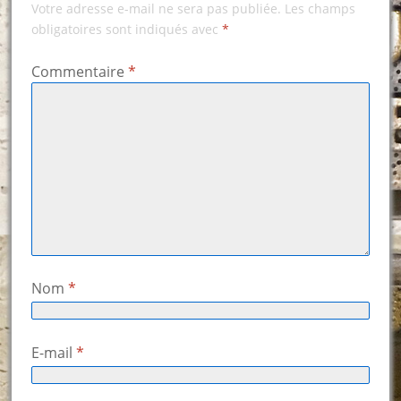
Votre adresse e-mail ne sera pas publiée.
Les champs
obligatoires sont indiqués avec
*
Commentaire
*
Nom
*
E-mail
*