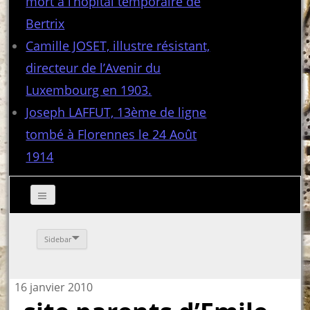
mort à l’hôpital temporaire de
Bertrix
Camille JOSET, illustre résistant,
directeur de l’Avenir du
Luxembourg en 1903.
Joseph LAFFUT, 13ème de ligne
tombé à Florennes le 24 Août
1914
Sidebar
16 janvier 2010