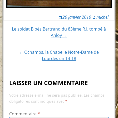
20 janvier 2010
michel
Post
Le soldat Bibès Bertrand du 83ème R.I. tombé à
Anloy →
navigation
← Ochamps, la Chapelle Notre-Dame de
Lourdes en 14-18
LAISSER UN COMMENTAIRE
Votre adresse e-mail ne sera pas publiée.
Les champs
obligatoires sont indiqués avec
*
Commentaire
*