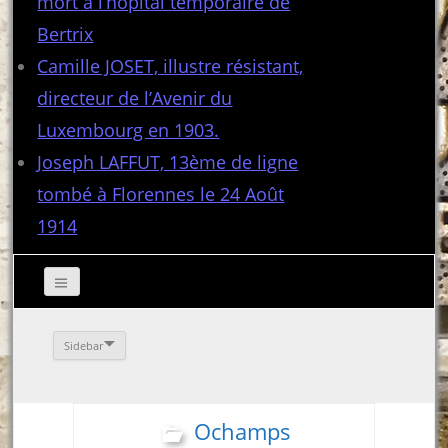
mort à l’hôpital temporaire de
Bertrix
Camille JOSET, illustre résistant,
directeur de l’Avenir du
Luxembourg en 1903.
Joseph LAFFUT, 13ème de ligne
tombé à Florennes le 24 Août
1914
Sidebar
Ochamps