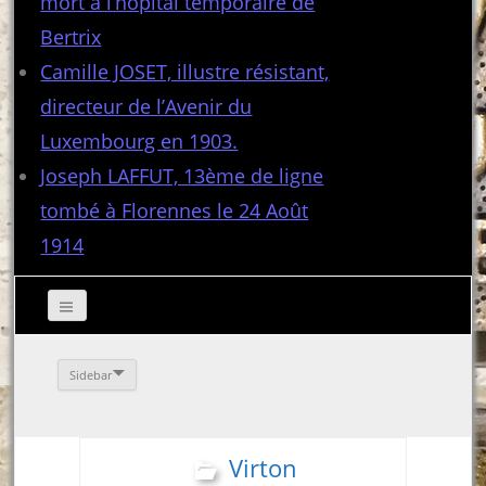
mort à l’hôpital temporaire de
Bertrix
Camille JOSET, illustre résistant,
directeur de l’Avenir du
Luxembourg en 1903.
Joseph LAFFUT, 13ème de ligne
tombé à Florennes le 24 Août
1914
Sidebar
Virton