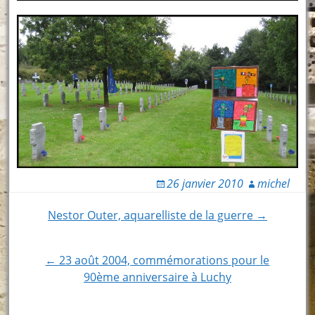
26 janvier 2010
michel
Post
Nestor Outer, aquarelliste de la guerre →
navigation
← 23 août 2004, commémorations pour le
90ème anniversaire à Luchy