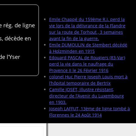
Articles récents
Emile Chappé du 159ème R.I. perd la
 rég. de ligne
vie lors de la délivrance de la Flandre
sur la route de Torhout , 3 semaines
s, décède en
avant la fin de la guerre.
Emile DUMOULIN de Stembert décédé
à Holzminden en 1915
de l’Yser
Edouard PASCAL de Rougiers (83-Var)
perd la vie dans le naufrage du
Provence II le 26 Février 1916
colonel Huc Pierre Joseph Louis mort à
l’hôpital temporaire de Bertrix
Camille JOSET, illustre résistant,
directeur de l’Avenir du Luxembourg
en 1903.
Joseph LAFFUT, 13ème de ligne tombé à
Florennes le 24 Août 1914