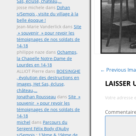
Sas, écluse, château,…
josse michele
dans
Dohan
s/Semois , visite du village à la
belle époque !
Jean-Marie Vanderlick
dans
Site
» souvenir » pour revoir les
témoignages de nos soldats de
14-18
philippe naze
dans
Ochamps,
la Chapelle Notre-Dame de
Lourdes en 14-18
← Previous Im
ALLIOT Pierre
dans
BOESINGHE
, évolution des destructions en
LAISSER
images, Het Sas, écluse,
château,…
Jonathan Rousseau
dans
Site »
Votre adresse 
souvenir » pour revoir les
témoignages de nos soldats de
Commentair
14-18
michel
dans
Parcours du
Sergent Félix Body d’Auby
s/Semois ; 13ème & 19ème de