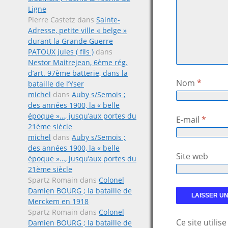
Ligne
Pierre Castetz
dans
Sainte-
Adresse, petite ville « belge »
durant la Grande Guerre
PATOUX jules ( fils )
dans
Nestor Maitrejean, 6ème rég.
d’art. 97ème batterie, dans la
Nom
*
bataille de l’Yser
michel
dans
Auby s/Semois ;
des années 1900, la « belle
époque »…, jusqu’aux portes du
E-mail
*
21ème siècle
michel
dans
Auby s/Semois ;
des années 1900, la « belle
Site web
époque »…, jusqu’aux portes du
21ème siècle
Spartz Romain
dans
Colonel
Damien BOURG ; la bataille de
Merckem en 1918
Spartz Romain
dans
Colonel
Ce site utili
Damien BOURG ; la bataille de