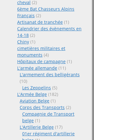
cheval
(2)
6ème Bat Chasseurs Alpins
Français
(2)
Artisanat de tranchée
(1)
Calendrier des évènements en
14-18
(2)
Chiny
(1)
cimetières militaires et
monuments
(4)
Hôpitaux de campagne
(1)
L'armée allemande
(11)
L'armement des belligérants
(10)
Les Zeppelins
(5)
L'Armée Belge
(182)
Aviation Belge
(1)
Corps des Transports
(2)
Compagnie de Transport
belge
(1)
L'Artillerie Belge
(17)
01er régiment d'artillerie