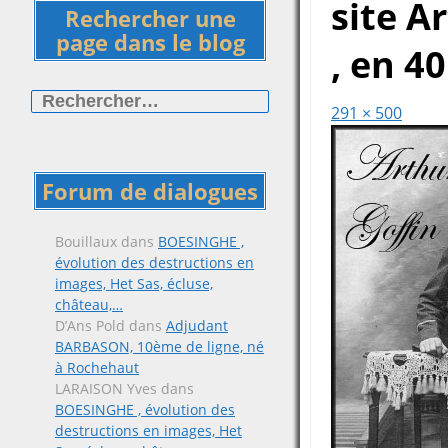
site A
Rechercher une
page dans le blog
, en 4
Rechercher :
291 × 500
Forum de dialogues
Bouillaux
dans
BOESINGHE ,
évolution des destructions en
images, Het Sas, écluse,
château,…
D’Ans Pold
dans
Adjudant
BARBASON, 10ème de ligne, né
à Rochehaut
LARAISON Yves
dans
BOESINGHE , évolution des
destructions en images, Het