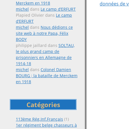
Merckem en 1918
données de v
michel
dans
Le camp d’ERFURT
Plapied Olivier
dans
Le camp
d’ERFURT
michel
dans
Nous dédions ce
site web à notre Papa, Félix
BODY
philippe jaillard
dans
SOLTAU,
le plus grand camp de
prisonniers en Allemagne de
1914-18
michel
dans
Colonel Damien
BOURG ; la bataille de Merckem
en 1918
Catégories
113ème Rég.Inf.Français
(1)
1er régiment belge chasseurs à