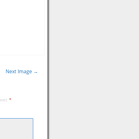
Next Image →
 avec
*