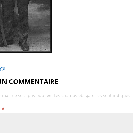
age
 UN COMMENTAIRE
e-mail ne sera pas publiée.
Les champs obligatoires sont indiqués
e
*