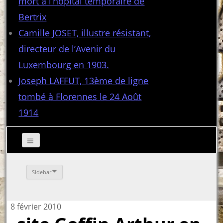
mort à l’hôpital temporaire de
Bertrix
Camille JOSET, illustre résistant,
directeur de l’Avenir du
Luxembourg en 1903.
Joseph LAFFUT, 13ème de ligne
tombé à Florennes le 24 Août
1914
Sidebar
8 février 2010