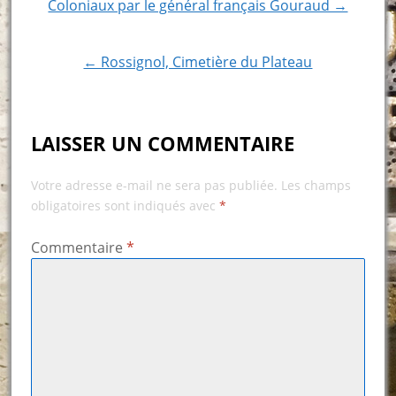
Coloniaux par le général français Gouraud →
navigation
← Rossignol, Cimetière du Plateau
LAISSER UN COMMENTAIRE
Votre adresse e-mail ne sera pas publiée.
Les champs
obligatoires sont indiqués avec
*
Commentaire
*