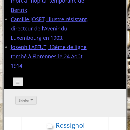
mort à l’hôpital temporaire de
Bertrix
Camille JOSET, illustre résistant,
directeur de l’Avenir du
Luxembourg en 1903.
Joseph LAFFUT, 13ème de ligne
tombé à Florennes le 24 Août
1914
Sidebar
Rossignol