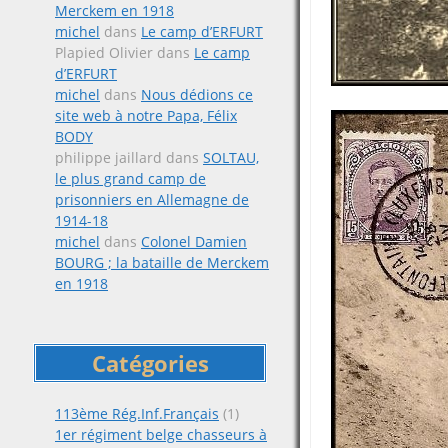
Merckem en 1918
michel
dans
Le camp d’ERFURT
Plapied Olivier
dans
Le camp
d’ERFURT
michel
dans
Nous dédions ce
site web à notre Papa, Félix
BODY
philippe jaillard
dans
SOLTAU,
le plus grand camp de
prisonniers en Allemagne de
1914-18
michel
dans
Colonel Damien
BOURG ; la bataille de Merckem
en 1918
Catégories
113ème Rég.Inf.Français
(1)
1er régiment belge chasseurs à