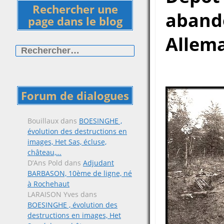
Rechercher une
aband
page dans le blog
Allema
Rechercher :
Forum de dialogues
Bouillaux
dans
BOESINGHE ,
évolution des destructions en
images, Het Sas, écluse,
château,…
D’Ans Pold
dans
Adjudant
BARBASON, 10ème de ligne, né
à Rochehaut
LARAISON Yves
dans
BOESINGHE , évolution des
destructions en images, Het