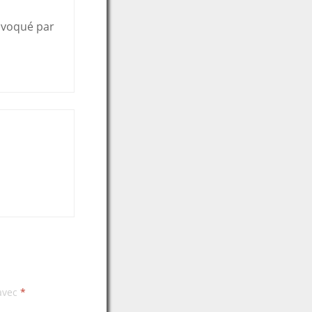
rovoqué par
 avec
*