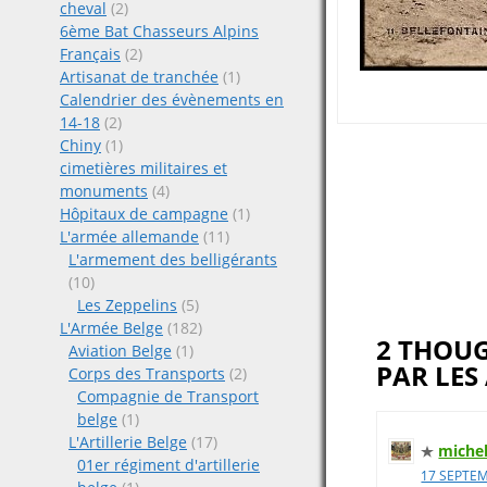
cheval
(2)
6ème Bat Chasseurs Alpins
Français
(2)
Artisanat de tranchée
(1)
Calendrier des évènements en
14-18
(2)
Chiny
(1)
Post
cimetières militaires et
monuments
(4)
navigat
Hôpitaux de campagne
(1)
L'armée allemande
(11)
L'armement des belligérants
(10)
Les Zeppelins
(5)
L'Armée Belge
(182)
2 THOU
Aviation Belge
(1)
PAR LES
Corps des Transports
(2)
Compagnie de Transport
belge
(1)
L'Artillerie Belge
(17)
miche
01er régiment d'artillerie
17 SEPTEM