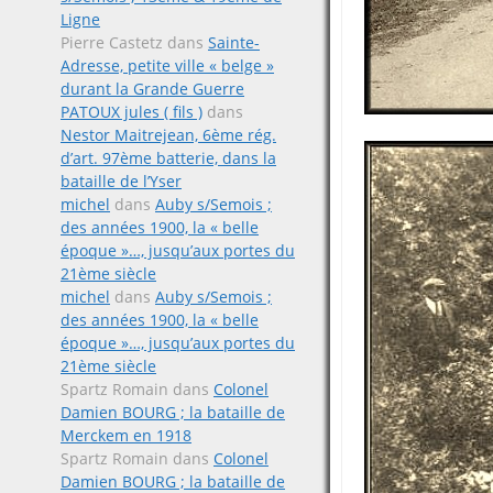
Ligne
Pierre Castetz
dans
Sainte-
Adresse, petite ville « belge »
durant la Grande Guerre
PATOUX jules ( fils )
dans
Nestor Maitrejean, 6ème rég.
d’art. 97ème batterie, dans la
bataille de l’Yser
michel
dans
Auby s/Semois ;
des années 1900, la « belle
époque »…, jusqu’aux portes du
21ème siècle
michel
dans
Auby s/Semois ;
des années 1900, la « belle
époque »…, jusqu’aux portes du
21ème siècle
Spartz Romain
dans
Colonel
Damien BOURG ; la bataille de
Merckem en 1918
Spartz Romain
dans
Colonel
Damien BOURG ; la bataille de