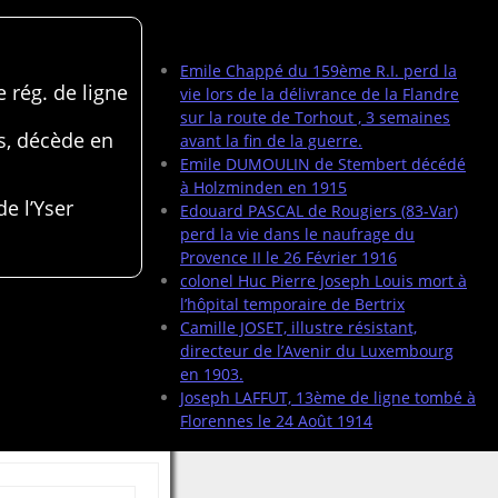
Articles récents
Emile Chappé du 159ème R.I. perd la
 rég. de ligne
vie lors de la délivrance de la Flandre
sur la route de Torhout , 3 semaines
s, décède en
avant la fin de la guerre.
Emile DUMOULIN de Stembert décédé
à Holzminden en 1915
de l’Yser
Edouard PASCAL de Rougiers (83-Var)
perd la vie dans le naufrage du
Provence II le 26 Février 1916
colonel Huc Pierre Joseph Louis mort à
l’hôpital temporaire de Bertrix
Camille JOSET, illustre résistant,
directeur de l’Avenir du Luxembourg
en 1903.
Joseph LAFFUT, 13ème de ligne tombé à
Florennes le 24 Août 1914