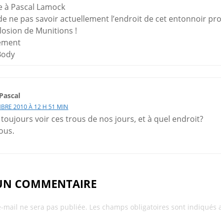
 à Pascal Lamock
de ne pas savoir actuellement l’endroit de cet entonnoir p
losion de Munitions !
ement
Body
Pascal
BRE 2010 À 12 H 51 MIN
toujours voir ces trous de nos jours, et à quel endroit?
ous.
 UN COMMENTAIRE
e-mail ne sera pas publiée.
Les champs obligatoires sont indiqués