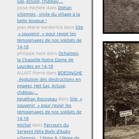
Sas, écluse, château,…
josse michele
dans
Dohan
s/Semois , visite du village à la
belle époque !
Jean-Marie Vanderlick
dans
Site
» souvenir » pour revoir les
témoignages de nos soldats de
14-18
philippe naze
dans
Ochamps,
la Chapelle Notre-Dame de
Lourdes en 14-18
ALLIOT Pierre
dans
BOESINGHE
, évolution des destructions en
images, Het Sas, écluse,
château,…
Jonathan Rousseau
dans
Site »
souvenir » pour revoir les
témoignages de nos soldats de
14-18
michel
dans
Parcours du
Sergent Félix Body d’Auby
s/Semois ; 13ème & 19ème de