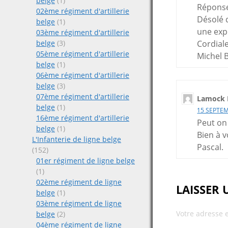
belge
(1)
Réponse
02ème régiment d'artillerie
Désolé 
belge
(1)
une exp
03ème régiment d'artillerie
belge
(3)
Cordial
05ème régiment d'artillerie
Michel 
belge
(1)
06ème régiment d'artillerie
belge
(3)
07ème régiment d'artillerie
Lamock 
belge
(1)
15 SEPTEM
16ème régiment d'artillerie
Peut on 
belge
(1)
Bien à v
L'Infanterie de ligne belge
Pascal.
(152)
01er régiment de ligne belge
(1)
02ème régiment de ligne
LAISSER
belge
(1)
03ème régiment de ligne
Votre adresse 
belge
(2)
04ème régiment de ligne