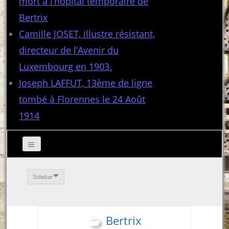
mort à l’hôpital temporaire de
Bertrix
Camille JOSET, illustre résistant,
directeur de l’Avenir du
Luxembourg en 1903.
Joseph LAFFUT, 13ème de ligne
tombé à Florennes le 24 Août
1914
Sidebar
Bertrix