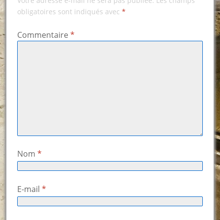
Votre adresse e-mail ne sera pas publiée.
Les champs
obligatoires sont indiqués avec
*
Commentaire
*
Nom
*
E-mail
*