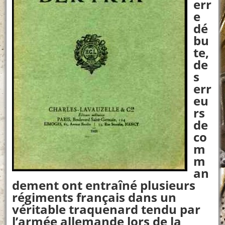
err
e
dé
bu
te,
de
s
err
eu
rs
de
co
m
m
an
dement ont entraîné plusieurs
régiments français dans un
véritable traquenard tendu par
l’armée allemande lors de la