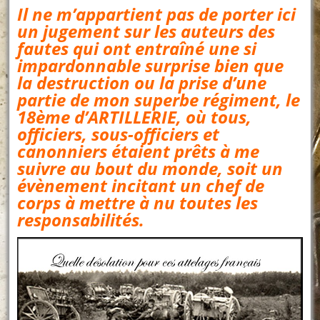
Il ne m’appartient pas de porter ici
un jugement sur les auteurs des
fautes qui ont entraîné une si
impardonnable surprise bien que
la destruction ou la prise d’une
partie de mon superbe régiment, le
18ème d’ARTILLERIE, où tous,
officiers, sous-officiers et
canonniers étaient prêts à me
suivre au bout du monde, soit un
évènement incitant un chef de
corps à mettre à nu toutes les
responsabilités.