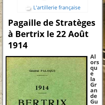
L'artillerie française
Pagaille de Stratèges
à Bertrix le 22 Août
1914
Al
ors
qu
e
la
Gr
an
de
Gu