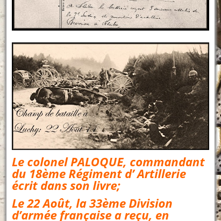
Le colonel PALOQUE, commandant
du 18ème Régiment d’ Artillerie
écrit dans son livre;
Le 22 Août, la 33ème Division
d’armée française a reçu, en