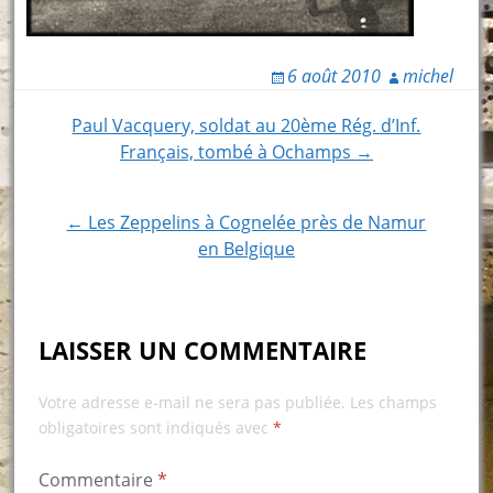
6 août 2010
michel
Post
Paul Vacquery, soldat au 20ème Rég. d’Inf.
Français, tombé à Ochamps →
navigation
← Les Zeppelins à Cognelée près de Namur
en Belgique
LAISSER UN COMMENTAIRE
Votre adresse e-mail ne sera pas publiée.
Les champs
obligatoires sont indiqués avec
*
Commentaire
*