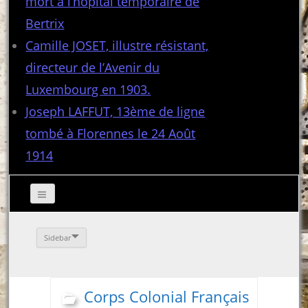
mort à l’hôpital temporaire de
Bertrix
Camille JOSET, illustre résistant,
directeur de l’Avenir du
Luxembourg en 1903.
Joseph LAFFUT, 13ème de ligne
tombé à Florennes le 24 Août
1914
Sidebar
Corps Colonial Français