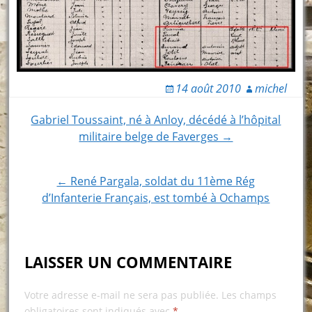
14 août 2010
michel
Post
Gabriel Toussaint, né à Anloy, décédé à l’hôpital
militaire belge de Faverges →
navigation
← René Pargala, soldat du 11ème Rég
d’Infanterie Français, est tombé à Ochamps
LAISSER UN COMMENTAIRE
Votre adresse e-mail ne sera pas publiée.
Les champs
obligatoires sont indiqués avec
*