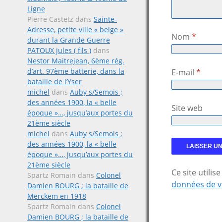
Ligne
Pierre Castetz
dans
Sainte-
Adresse, petite ville « belge »
Nom
*
durant la Grande Guerre
PATOUX jules ( fils )
dans
Nestor Maitrejean, 6ème rég.
d’art. 97ème batterie, dans la
E-mail
*
bataille de l’Yser
michel
dans
Auby s/Semois ;
des années 1900, la « belle
Site web
époque »…, jusqu’aux portes du
21ème siècle
michel
dans
Auby s/Semois ;
des années 1900, la « belle
époque »…, jusqu’aux portes du
21ème siècle
Ce site utili
Spartz Romain
dans
Colonel
données de v
Damien BOURG ; la bataille de
Merckem en 1918
Spartz Romain
dans
Colonel
Damien BOURG ; la bataille de