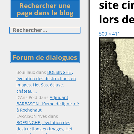
site c
Rechercher une
page dans le blog
lors d
Rechercher :
500 × 411
Forum de dialogues
Bouillaux
dans
BOESINGHE ,
évolution des destructions en
images, Het Sas, écluse,
château,…
D’Ans Pold
dans
Adjudant
BARBASON, 10ème de ligne, né
à Rochehaut
LARAISON Yves
dans
BOESINGHE , évolution des
destructions en images, Het