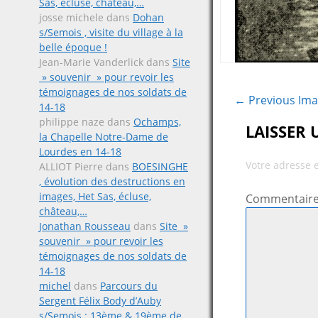
Sas, écluse, château,…
josse michele
dans
Dohan
s/Semois , visite du village à la
belle époque !
Jean-Marie Vanderlick
dans
Site
» souvenir » pour revoir les
témoignages de nos soldats de
← Previous Im
14-18
philippe naze
dans
Ochamps,
LAISSER
la Chapelle Notre-Dame de
Lourdes en 14-18
Votre adresse 
ALLIOT Pierre
dans
BOESINGHE
, évolution des destructions en
images, Het Sas, écluse,
Commentair
château,…
Jonathan Rousseau
dans
Site »
souvenir » pour revoir les
témoignages de nos soldats de
14-18
michel
dans
Parcours du
Sergent Félix Body d’Auby
s/Semois ; 13ème & 19ème de