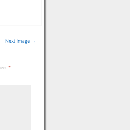
Next Image →
 avec
*