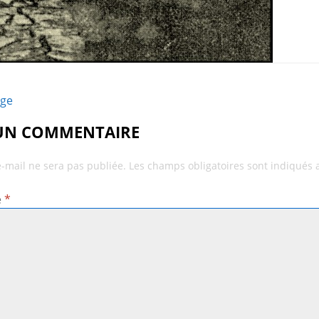
age
 UN COMMENTAIRE
e-mail ne sera pas publiée.
Les champs obligatoires sont indiqués
e
*