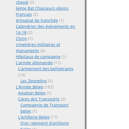
cheval
(2)
6ème Bat Chasseurs Alpins
Français
(2)
Artisanat de tranchée
(1)
Calendrier des évènements en
14-18
(2)
Chiny
(1)
cimetières militaires et
monuments
(4)
Hôpitaux de campagne
(1)
L'armée allemande
(11)
L'armement des belligérants
(10)
Les Zeppelins
(5)
L'Armée Belge
(182)
Aviation Belge
(1)
Corps des Transports
(2)
Compagnie de Transport
belge
(1)
L'Artillerie Belge
(17)
01er régiment d'artillerie