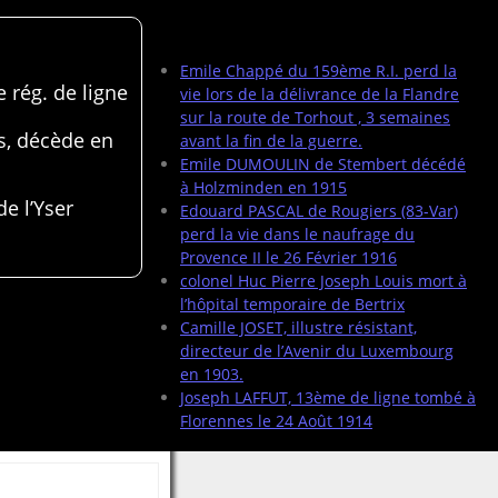
Articles récents
Emile Chappé du 159ème R.I. perd la
 rég. de ligne
vie lors de la délivrance de la Flandre
sur la route de Torhout , 3 semaines
s, décède en
avant la fin de la guerre.
Emile DUMOULIN de Stembert décédé
à Holzminden en 1915
de l’Yser
Edouard PASCAL de Rougiers (83-Var)
perd la vie dans le naufrage du
Provence II le 26 Février 1916
colonel Huc Pierre Joseph Louis mort à
l’hôpital temporaire de Bertrix
Camille JOSET, illustre résistant,
directeur de l’Avenir du Luxembourg
en 1903.
Joseph LAFFUT, 13ème de ligne tombé à
Florennes le 24 Août 1914