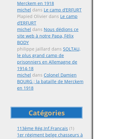
Merckem en 1918
michel
dans
Le camp d’ERFURT
Plapied Olivier
dans
Le camp
d’ERFURT
michel
dans
Nous dédions ce
site web à notre Papa, Félix
BODY
philippe jaillard
dans
SOLTAU,
le plus grand camp de
prisonniers en Allemagne de
1914-18
michel
dans
Colonel Damien
BOURG ; la bataille de Merckem
en 1918
Catégories
113ème Rég.Inf.Français
(1)
1er régiment belge chasseurs à