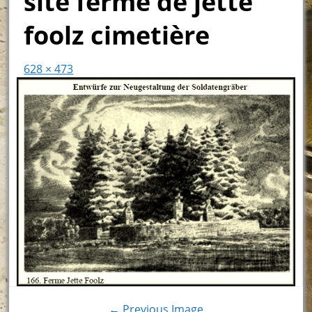
site ferme de jette
foolz cimetière
628 × 473
← Previous Image