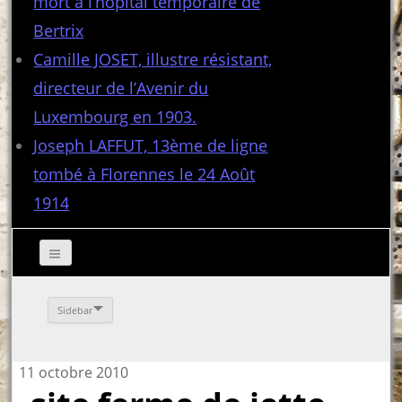
mort à l’hôpital temporaire de
Bertrix
Camille JOSET, illustre résistant,
directeur de l’Avenir du
Luxembourg en 1903.
Joseph LAFFUT, 13ème de ligne
tombé à Florennes le 24 Août
1914
Sidebar
11 octobre 2010