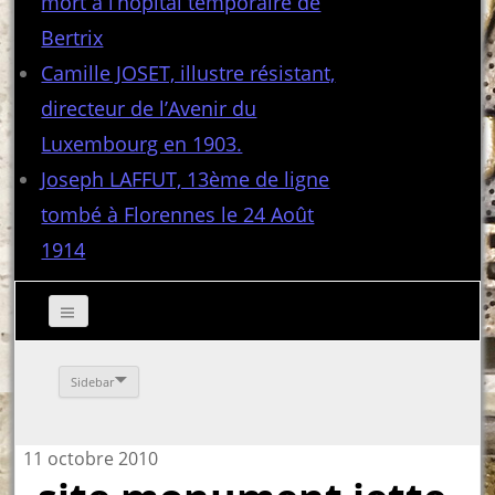
mort à l’hôpital temporaire de
Bertrix
Camille JOSET, illustre résistant,
directeur de l’Avenir du
Luxembourg en 1903.
Joseph LAFFUT, 13ème de ligne
tombé à Florennes le 24 Août
1914
Sidebar
11 octobre 2010