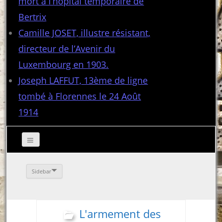
mort à l’hôpital temporaire de
Bertrix
Camille JOSET, illustre résistant,
directeur de l’Avenir du
Luxembourg en 1903.
Joseph LAFFUT, 13ème de ligne
tombé à Florennes le 24 Août
1914
Sidebar
L'armement des