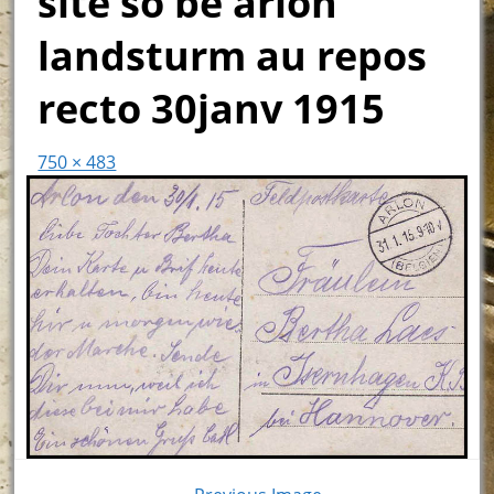
site so be arlon
landsturm au repos
recto 30janv 1915
750 × 483