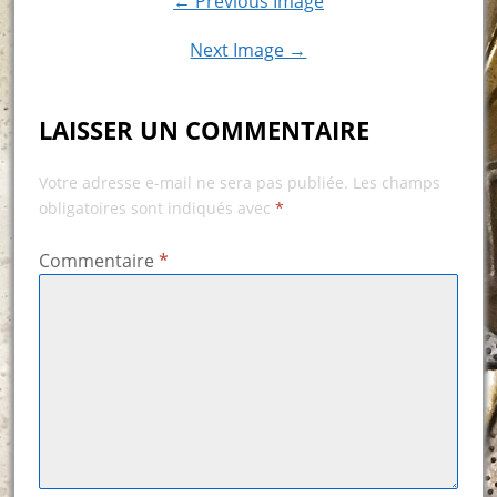
← Previous Image
Next Image →
LAISSER UN COMMENTAIRE
Votre adresse e-mail ne sera pas publiée.
Les champs
obligatoires sont indiqués avec
*
Commentaire
*