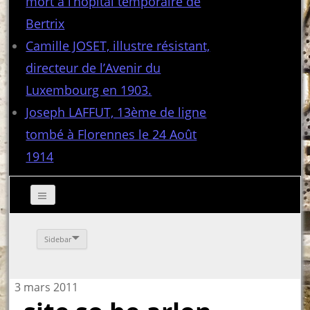
mort à l’hôpital temporaire de
Bertrix
Camille JOSET, illustre résistant,
directeur de l’Avenir du
Luxembourg en 1903.
Joseph LAFFUT, 13ème de ligne
tombé à Florennes le 24 Août
1914
Sidebar
3 mars 2011