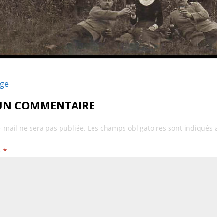
age
 UN COMMENTAIRE
e-mail ne sera pas publiée.
Les champs obligatoires sont indiqués
e
*