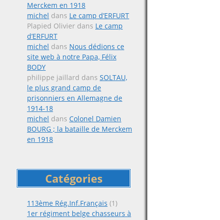
Merckem en 1918
michel
dans
Le camp d’ERFURT
Plapied Olivier
dans
Le camp
d’ERFURT
michel
dans
Nous dédions ce
site web à notre Papa, Félix
BODY
philippe jaillard
dans
SOLTAU,
le plus grand camp de
prisonniers en Allemagne de
1914-18
michel
dans
Colonel Damien
BOURG ; la bataille de Merckem
en 1918
Catégories
113ème Rég.Inf.Français
(1)
1er régiment belge chasseurs à