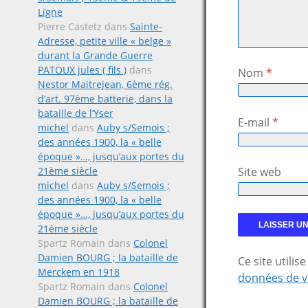
Ligne
Pierre Castetz
dans
Sainte-
Adresse, petite ville « belge »
durant la Grande Guerre
PATOUX jules ( fils )
dans
Nom
*
Nestor Maitrejean, 6ème rég.
d’art. 97ème batterie, dans la
bataille de l’Yser
E-mail
*
michel
dans
Auby s/Semois ;
des années 1900, la « belle
époque »…, jusqu’aux portes du
Site web
21ème siècle
michel
dans
Auby s/Semois ;
des années 1900, la « belle
époque »…, jusqu’aux portes du
21ème siècle
Spartz Romain
dans
Colonel
Damien BOURG ; la bataille de
Ce site utili
Merckem en 1918
données de v
Spartz Romain
dans
Colonel
Damien BOURG ; la bataille de