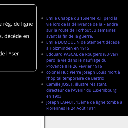
Articles récents
Emile Chappé du 159ème R.I. perd la
 rég. de ligne
vie lors de la délivrance de la Flandre
sur la route de Torhout , 3 semaines
s, décède en
avant la fin de la guerre.
Emile DUMOULIN de Stembert décédé
à Holzminden en 1915
de l’Yser
Edouard PASCAL de Rougiers (83-Var)
perd la vie dans le naufrage du
Provence II le 26 Février 1916
colonel Huc Pierre Joseph Louis mort à
l’hôpital temporaire de Bertrix
Camille JOSET, illustre résistant,
directeur de l’Avenir du Luxembourg
en 1903.
Joseph LAFFUT, 13ème de ligne tombé à
Florennes le 24 Août 1914