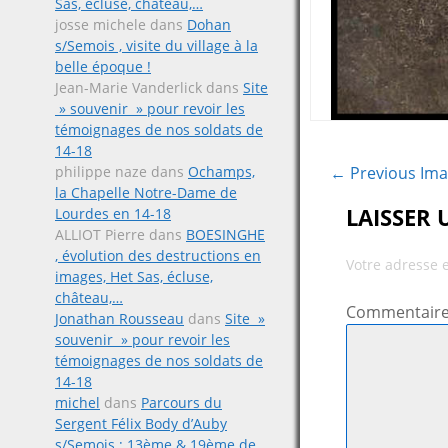
Sas, écluse, château,…
josse michele
dans
Dohan
s/Semois , visite du village à la
belle époque !
Jean-Marie Vanderlick
dans
Site
» souvenir » pour revoir les
témoignages de nos soldats de
14-18
← Previous Im
philippe naze
dans
Ochamps,
la Chapelle Notre-Dame de
LAISSER
Lourdes en 14-18
ALLIOT Pierre
dans
BOESINGHE
, évolution des destructions en
Votre adresse 
images, Het Sas, écluse,
château,…
Commentair
Jonathan Rousseau
dans
Site »
souvenir » pour revoir les
témoignages de nos soldats de
14-18
michel
dans
Parcours du
Sergent Félix Body d’Auby
s/Semois ; 13ème & 19ème de