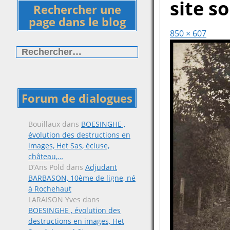
site s
Rechercher une
page dans le blog
850 × 607
Rechercher :
Forum de dialogues
Bouillaux
dans
BOESINGHE ,
évolution des destructions en
images, Het Sas, écluse,
château,…
D’Ans Pold
dans
Adjudant
BARBASON, 10ème de ligne, né
à Rochehaut
LARAISON Yves
dans
BOESINGHE , évolution des
destructions en images, Het