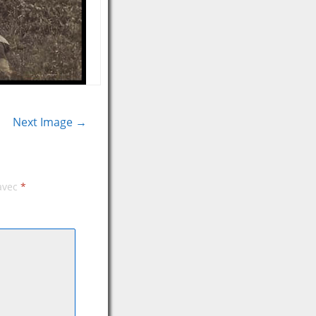
Next Image →
 avec
*