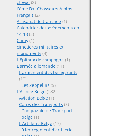
cheval
(2)
6ème Bat Chasseurs Alpins
Français
(2)
Artisanat de tranchée
(1)
Calendrier des évènements en
14-18
(2)
Chiny
(1)
cimetières militaires et
monuments
(4)
Hôpitaux de campagne
(1)
L'armée allemande
(11)
L'armement des belligérants
(10)
Les Zeppelins
(5)
L'Armée Belge
(182)
Aviation Belge
(1)
Corps des Transports
(2)
Compagnie de Transport
belge
(1)
L'Artillerie Belge
(17)
01er régiment d'artillerie