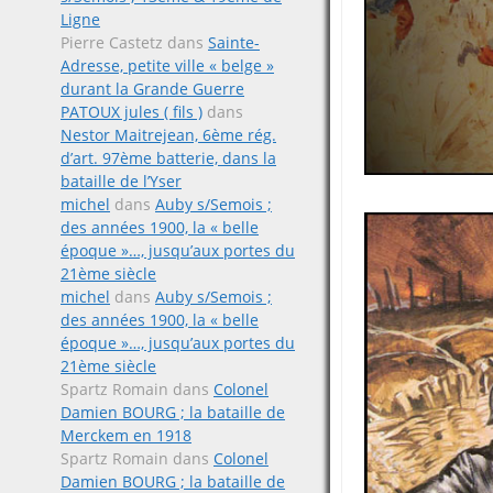
Ligne
Pierre Castetz
dans
Sainte-
Adresse, petite ville « belge »
durant la Grande Guerre
PATOUX jules ( fils )
dans
Nestor Maitrejean, 6ème rég.
d’art. 97ème batterie, dans la
bataille de l’Yser
michel
dans
Auby s/Semois ;
des années 1900, la « belle
époque »…, jusqu’aux portes du
21ème siècle
michel
dans
Auby s/Semois ;
des années 1900, la « belle
époque »…, jusqu’aux portes du
21ème siècle
Spartz Romain
dans
Colonel
Damien BOURG ; la bataille de
Merckem en 1918
Spartz Romain
dans
Colonel
Damien BOURG ; la bataille de