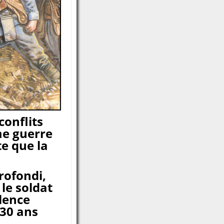
conflits
me guerre
te que la
rofondi,
 le soldat
olence
 30 ans