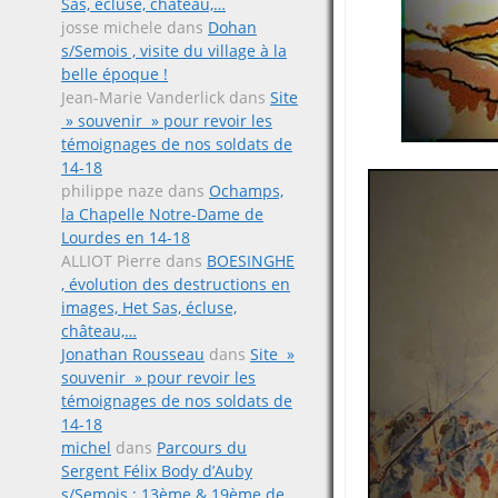
Sas, écluse, château,…
josse michele
dans
Dohan
s/Semois , visite du village à la
belle époque !
Jean-Marie Vanderlick
dans
Site
» souvenir » pour revoir les
témoignages de nos soldats de
14-18
philippe naze
dans
Ochamps,
la Chapelle Notre-Dame de
Lourdes en 14-18
ALLIOT Pierre
dans
BOESINGHE
, évolution des destructions en
images, Het Sas, écluse,
château,…
Jonathan Rousseau
dans
Site »
souvenir » pour revoir les
témoignages de nos soldats de
14-18
michel
dans
Parcours du
Sergent Félix Body d’Auby
s/Semois ; 13ème & 19ème de