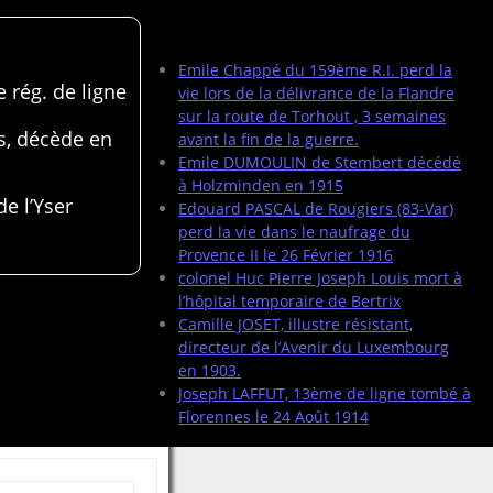
Articles récents
Emile Chappé du 159ème R.I. perd la
 rég. de ligne
vie lors de la délivrance de la Flandre
sur la route de Torhout , 3 semaines
s, décède en
avant la fin de la guerre.
Emile DUMOULIN de Stembert décédé
à Holzminden en 1915
de l’Yser
Edouard PASCAL de Rougiers (83-Var)
perd la vie dans le naufrage du
Provence II le 26 Février 1916
colonel Huc Pierre Joseph Louis mort à
l’hôpital temporaire de Bertrix
Camille JOSET, illustre résistant,
directeur de l’Avenir du Luxembourg
en 1903.
Joseph LAFFUT, 13ème de ligne tombé à
Florennes le 24 Août 1914