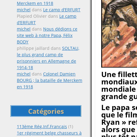
Merckem en 1918
michel
dans
Le camp d’ERFURT
Plapied Olivier
dans
Le camp
d’ERFURT
michel
dans
Nous dédions ce
site web à notre Papa, Félix
BODY
philippe jaillard
dans
SOLTAU,
le plus grand camp de
prisonniers en Allemagne de
1914-18
Une fillet
michel
dans
Colonel Damien
mondiaux 
BOURG ; la bataille de Merckem
mondiale 
en 1918
grande g
Le papa s
Catégories
que le fil
Ryan » re
113ème Rég.Inf.Français
(1)
alors que 
1er régiment belge chasseurs à
plus tôt 