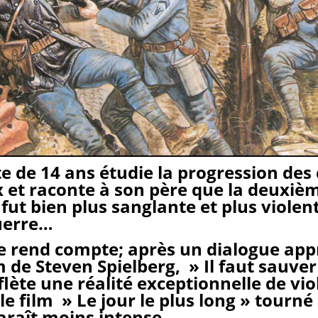
te de 14 ans étudie la progression des 
et raconte à son père que la deuxiè
fut bien plus sanglante et plus violen
uerre…
e rend compte; après un dialogue app
m de Steven Spielberg, » Il faut sauver
flète une réalité exceptionnelle de vi
le film » Le jour le plus long » tourné
paraît moins intense…