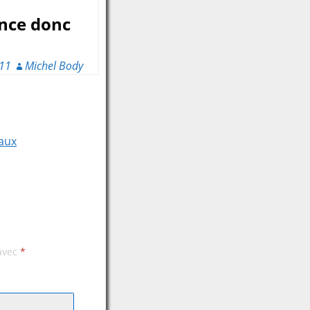
ence donc
11
Michel Body
vaux
 avec
*