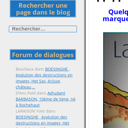
Rechercher une
Quelq
page dans le blog
marquer
Rechercher :
Forum de dialogues
Bouillaux
dans
BOESINGHE ,
évolution des destructions en
images, Het Sas, écluse,
château,…
D’Ans Pold
dans
Adjudant
BARBASON, 10ème de ligne, né
à Rochehaut
LARAISON Yves
dans
BOESINGHE , évolution des
destructions en images, Het