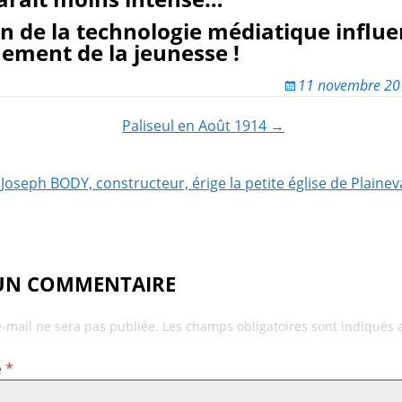
on de la technologie médiatique influ
nement de la jeunesse !
11 novembre 20
Paliseul en Août 1914 →
ion
Joseph BODY, constructeur, érige la petite église de Plaine
 UN COMMENTAIRE
e-mail ne sera pas publiée.
Les champs obligatoires sont indiqués
e
*