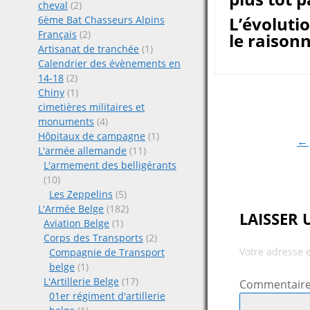
cheval
(2)
L’évoluti
6ème Bat Chasseurs Alpins
Français
(2)
le raison
Artisanat de tranchée
(1)
Calendrier des évènements en
14-18
(2)
Chiny
(1)
Post
cimetières militaires et
monuments
(4)
navigat
Hôpitaux de campagne
(1)
← 
L'armée allemande
(11)
L'armement des belligérants
(10)
Les Zeppelins
(5)
L'Armée Belge
(182)
LAISSER
Aviation Belge
(1)
Corps des Transports
(2)
Votre adresse 
Compagnie de Transport
belge
(1)
L'Artillerie Belge
(17)
Commentair
01er régiment d'artillerie