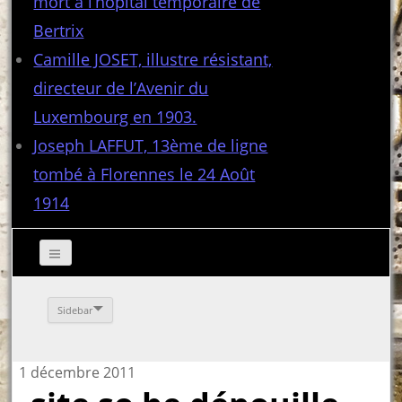
mort à l’hôpital temporaire de
Bertrix
Camille JOSET, illustre résistant,
directeur de l’Avenir du
Luxembourg en 1903.
Joseph LAFFUT, 13ème de ligne
tombé à Florennes le 24 Août
1914
Sidebar
1 décembre 2011