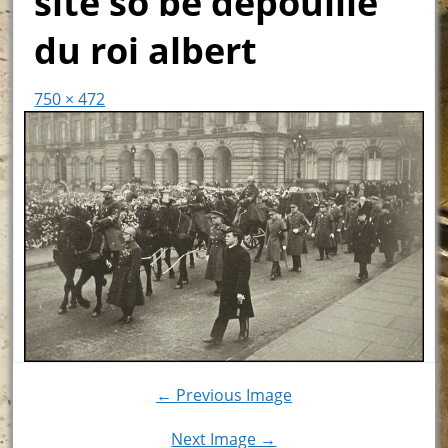
site so be dépouille
du roi albert
750 × 472
← Previous Image
Next Image →