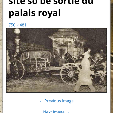
site so be sortie du
palais royal
750 × 481
← Previous Image
Next Image →