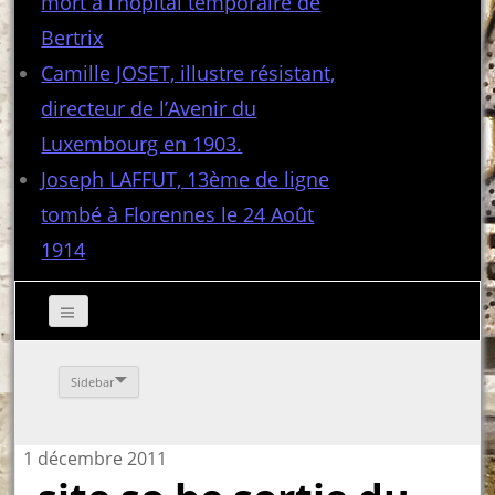
mort à l’hôpital temporaire de
Bertrix
Camille JOSET, illustre résistant,
directeur de l’Avenir du
Luxembourg en 1903.
Joseph LAFFUT, 13ème de ligne
tombé à Florennes le 24 Août
1914
Sidebar
1 décembre 2011