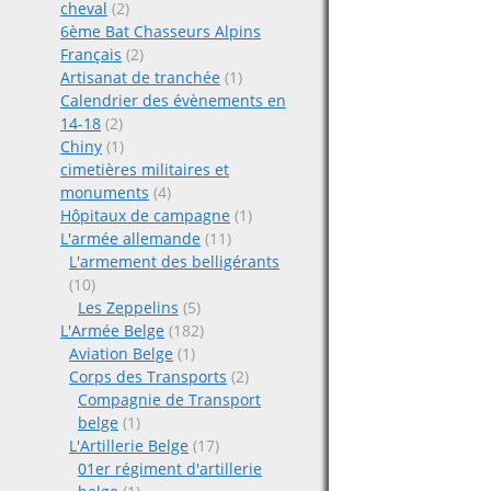
cheval
(2)
6ème Bat Chasseurs Alpins
Français
(2)
Artisanat de tranchée
(1)
Calendrier des évènements en
14-18
(2)
Chiny
(1)
cimetières militaires et
monuments
(4)
Hôpitaux de campagne
(1)
L'armée allemande
(11)
L'armement des belligérants
(10)
Les Zeppelins
(5)
L'Armée Belge
(182)
Aviation Belge
(1)
Corps des Transports
(2)
Compagnie de Transport
belge
(1)
L'Artillerie Belge
(17)
01er régiment d'artillerie