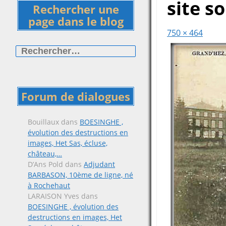
site s
Rechercher une
page dans le blog
750 × 464
Rechercher :
Forum de dialogues
Bouillaux
dans
BOESINGHE ,
évolution des destructions en
images, Het Sas, écluse,
château,…
D’Ans Pold
dans
Adjudant
BARBASON, 10ème de ligne, né
à Rochehaut
LARAISON Yves
dans
BOESINGHE , évolution des
destructions en images, Het