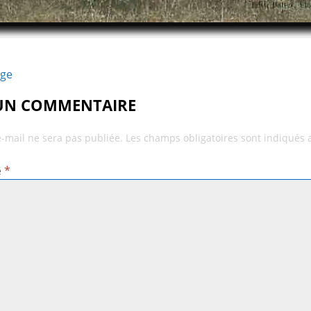
age
 UN COMMENTAIRE
e-mail ne sera pas publiée.
Les champs obligatoires sont indiqués
e
*