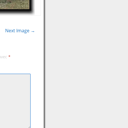
Next Image →
 avec
*