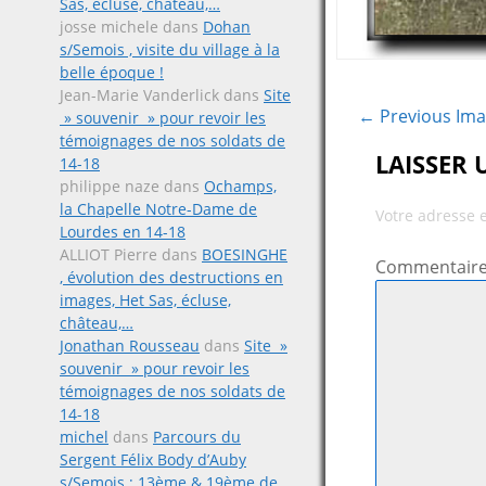
Sas, écluse, château,…
josse michele
dans
Dohan
s/Semois , visite du village à la
belle époque !
Jean-Marie Vanderlick
dans
Site
← Previous Im
» souvenir » pour revoir les
témoignages de nos soldats de
LAISSER
14-18
philippe naze
dans
Ochamps,
la Chapelle Notre-Dame de
Votre adresse 
Lourdes en 14-18
ALLIOT Pierre
dans
BOESINGHE
Commentair
, évolution des destructions en
images, Het Sas, écluse,
château,…
Jonathan Rousseau
dans
Site »
souvenir » pour revoir les
témoignages de nos soldats de
14-18
michel
dans
Parcours du
Sergent Félix Body d’Auby
s/Semois ; 13ème & 19ème de