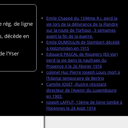
Articles récents
Emile Chappé du 159ème R.I. perd la
 rég. de ligne
vie lors de la délivrance de la Flandre
sur la route de Torhout , 3 semaines
s, décède en
avant la fin de la guerre.
Emile DUMOULIN de Stembert décédé
à Holzminden en 1915
de l’Yser
Edouard PASCAL de Rougiers (83-Var)
perd la vie dans le naufrage du
Provence II le 26 Février 1916
colonel Huc Pierre Joseph Louis mort à
l’hôpital temporaire de Bertrix
Camille JOSET, illustre résistant,
directeur de l’Avenir du Luxembourg
en 1903.
Joseph LAFFUT, 13ème de ligne tombé à
Florennes le 24 Août 1914