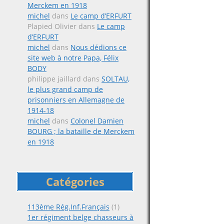
Merckem en 1918
michel
dans
Le camp d’ERFURT
Plapied Olivier
dans
Le camp
d’ERFURT
michel
dans
Nous dédions ce
site web à notre Papa, Félix
BODY
philippe jaillard
dans
SOLTAU,
le plus grand camp de
prisonniers en Allemagne de
1914-18
michel
dans
Colonel Damien
BOURG ; la bataille de Merckem
en 1918
Catégories
113ème Rég.Inf.Français
(1)
1er régiment belge chasseurs à