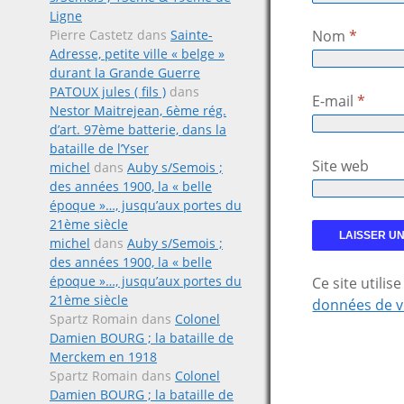
Ligne
Pierre Castetz
dans
Sainte-
Nom
*
Adresse, petite ville « belge »
durant la Grande Guerre
PATOUX jules ( fils )
dans
E-mail
*
Nestor Maitrejean, 6ème rég.
d’art. 97ème batterie, dans la
bataille de l’Yser
Site web
michel
dans
Auby s/Semois ;
des années 1900, la « belle
époque »…, jusqu’aux portes du
21ème siècle
michel
dans
Auby s/Semois ;
des années 1900, la « belle
époque »…, jusqu’aux portes du
Ce site utili
21ème siècle
données de v
Spartz Romain
dans
Colonel
Damien BOURG ; la bataille de
Merckem en 1918
Spartz Romain
dans
Colonel
Damien BOURG ; la bataille de