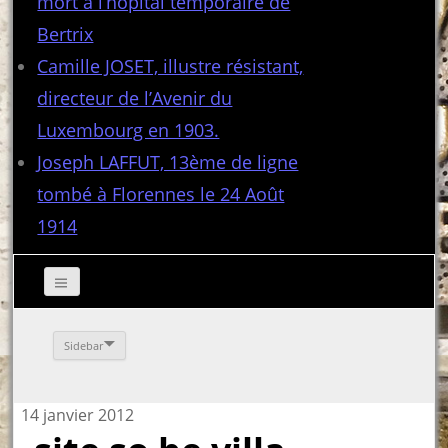
mort à l’hôpital temporaire de
Bertrix
Camille JOSET, illustre résistant,
directeur de l’Avenir du
Luxembourg en 1903.
Joseph LAFFUT, 13ème de ligne
tombé à Florennes le 24 Août
1914
Sidebar
14 janvier 2012