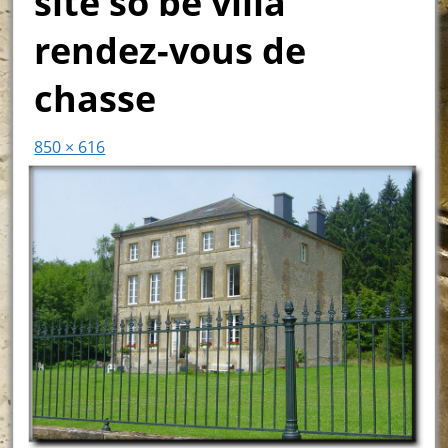
site so be villa
rendez-vous de
chasse
850 × 616