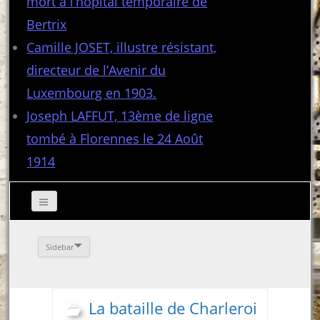
mort à l’hôpital temporaire de
Bertrix
Camille JOSET, illustre résistant,
directeur de l’Avenir du
Luxembourg en 1903.
Joseph LAFFUT, 13ème de ligne
tombé à Florennes le 24 Août
1914
Sidebar
La bataille de Charleroi