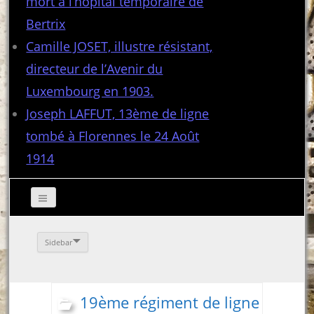
mort à l’hôpital temporaire de
Bertrix
Camille JOSET, illustre résistant,
directeur de l’Avenir du
Luxembourg en 1903.
Joseph LAFFUT, 13ème de ligne
tombé à Florennes le 24 Août
1914
Sidebar
19ème régiment de ligne