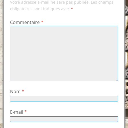
Votre adresse e-mail ne sera pas publiée.
Les champs
obligatoires sont indiqués avec
*
Commentaire
*
Nom
*
E-mail
*