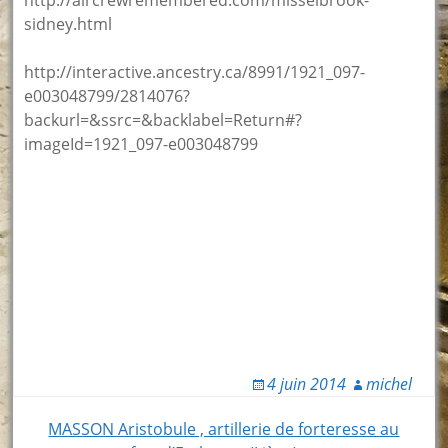
sidney.html
http://interactive.ancestry.ca/8991/1921_097-
e003048799/2814076?
backurl=&ssrc=&backlabel=Return#?
imageId=1921_097-e003048799
4 juin 2014
michel
Post
MASSON Aristobule , artillerie de forteresse au