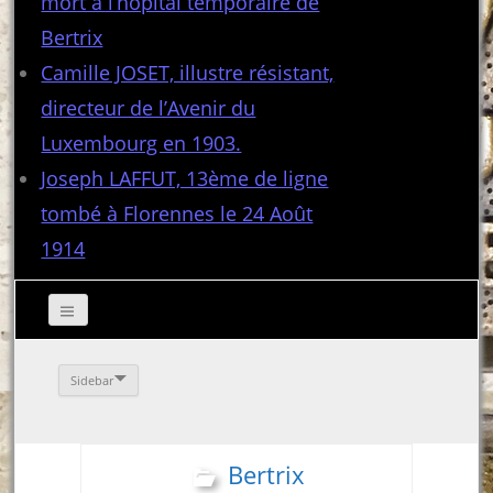
mort à l’hôpital temporaire de
Bertrix
Camille JOSET, illustre résistant,
directeur de l’Avenir du
Luxembourg en 1903.
Joseph LAFFUT, 13ème de ligne
tombé à Florennes le 24 Août
1914
Sidebar
Bertrix