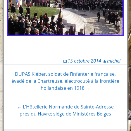
15 octobre 2014
michel
Post
DUPAS Kléber, soldat de l’infanterie française,
évadé de la Chartreuse, électrocuté à la frontière
navigation
hollandaise en 1918 →
← L’Hôtellerie Normande de Sainte-Adresse
près du Havre; siège de Ministères Belges