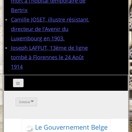
mort à l’hôpital temporaire de
Bertrix
Camille JOSET, illustre résistant,
directeur de l’Avenir du
Luxembourg en 1903.
Joseph LAFFUT, 13ème de ligne
tombé à Florennes le 24 Août
1914
Sidebar
Le Gouvernement Belge