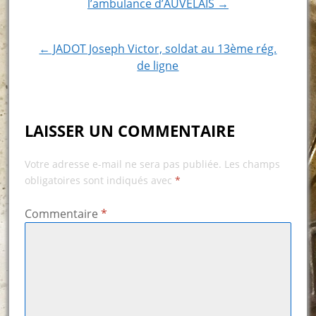
l’ambulance d’AUVELAIS →
navigation
← JADOT Joseph Victor, soldat au 13ème rég.
de ligne
LAISSER UN COMMENTAIRE
Votre adresse e-mail ne sera pas publiée.
Les champs
obligatoires sont indiqués avec
*
Commentaire
*