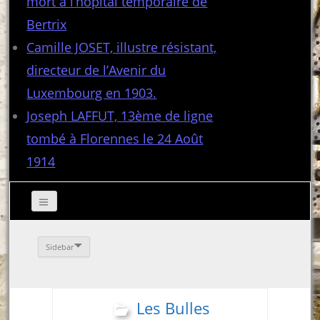
mort à l’hôpital temporaire de
Bertrix
Camille JOSET, illustre résistant,
directeur de l’Avenir du
Luxembourg en 1903.
Joseph LAFFUT, 13ème de ligne
tombé à Florennes le 24 Août
1914
Sidebar
Les Bulles