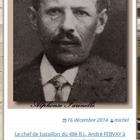
16 décembre 2014
michel
Post
Le chef de bataillon du 48è R.I., André FEBVAY à