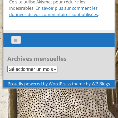
Ce site utilise Akismet pour réduire les
indésirables.
En savoir plus sur comment les
données de vos commentaires sont utilisées
.
Archives mensuelles
Archives
mensuelles
Proudly powered by WordPress
theme by
WP Blogs