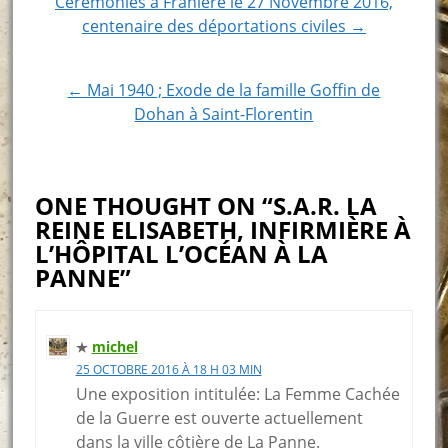
Post
Cérémonies à Franière le 27 Novembre 2016,
centenaire des déportations civiles →
navigation
← Mai 1940 ; Exode de la famille Goffin de
Dohan à Saint-Florentin
ONE THOUGHT ON “S.A.R. LA
REINE ELISABETH, INFIRMIÈRE À
L’HÔPITAL L’OCÉAN À LA
PANNE”
michel
25 OCTOBRE 2016 À 18 H 03 MIN
Une exposition intitulée: La Femme Cachée
de la Guerre est ouverte actuellement
dans la ville côtière de La Panne.