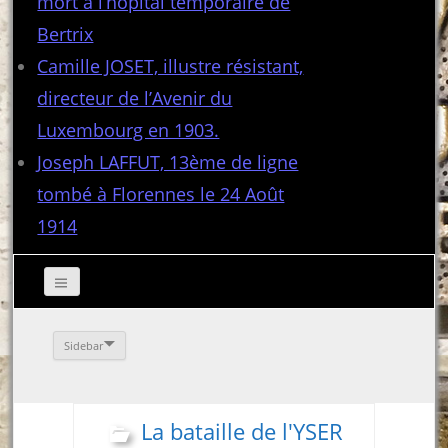
mort à l’hôpital temporaire de
Bertrix
Camille JOSET, illustre résistant,
directeur de l’Avenir du
Luxembourg en 1903.
Joseph LAFFUT, 13ème de ligne
tombé à Florennes le 24 Août
1914
Sidebar
La bataille de l'YSER