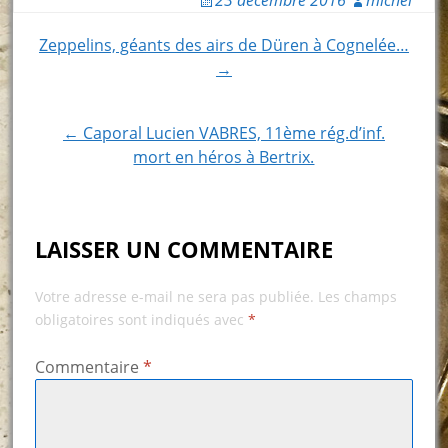
23 décembre 2016
michel
Post
Zeppelins, géants des airs de Düren à Cognelée…
→
navigation
← Caporal Lucien VABRES, 11ème rég.d’inf.
mort en héros à Bertrix.
LAISSER UN COMMENTAIRE
Votre adresse e-mail ne sera pas publiée.
Les champs
obligatoires sont indiqués avec
*
Commentaire
*