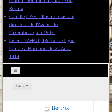
mort à l’hôpital temporaire de
Bertrix
Camille JOSET, illustre résistant,
directeur de l’Avenir du
Luxembourg en 1903.
Joseph LAFFUT, 13ème de ligne
tombé à Florennes le 24 Août
1914
Sidebar
Bertrix