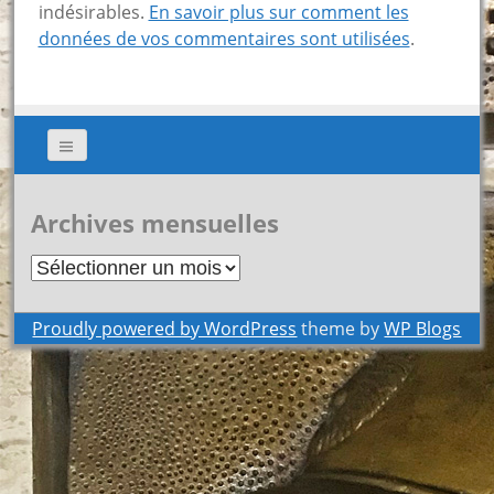
indésirables.
En savoir plus sur comment les
données de vos commentaires sont utilisées
.
Archives mensuelles
Archives
mensuelles
Proudly powered by WordPress
theme by
WP Blogs