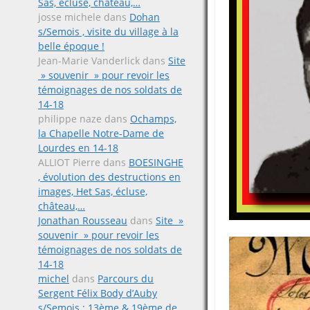
Sas, écluse, château,…
josse michele
dans
Dohan
s/Semois , visite du village à la
belle époque !
Jean-Marie Vanderlick
dans
Site
» souvenir » pour revoir les
témoignages de nos soldats de
14-18
philippe naze
dans
Ochamps,
la Chapelle Notre-Dame de
Lourdes en 14-18
ALLIOT Pierre
dans
BOESINGHE
, évolution des destructions en
images, Het Sas, écluse,
château,…
Jonathan Rousseau
dans
Site »
souvenir » pour revoir les
témoignages de nos soldats de
14-18
michel
dans
Parcours du
Sergent Félix Body d’Auby
s/Semois ; 13ème & 19ème de