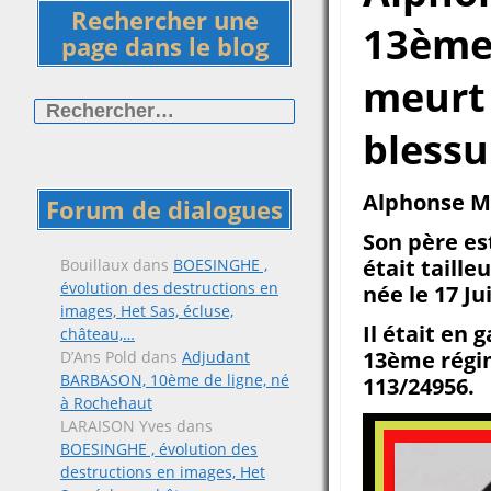
Rechercher une
13ème 
page dans le blog
meurt 
Rechercher :
blessu
Alphonse Ma
Forum de dialogues
Son père est
était taill
Bouillaux
dans
BOESINGHE ,
évolution des destructions en
née le 17 Ju
images, Het Sas, écluse,
Il était en
château,…
13ème régime
D’Ans Pold
dans
Adjudant
BARBASON, 10ème de ligne, né
113/24956.
à Rochehaut
LARAISON Yves
dans
BOESINGHE , évolution des
destructions en images, Het