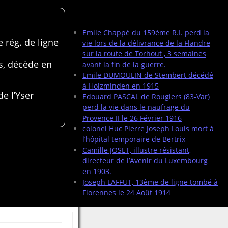
Articles récents
Emile Chappé du 159ème R.I. perd la
 rég. de ligne
vie lors de la délivrance de la Flandre
sur la route de Torhout , 3 semaines
s, décède en
avant la fin de la guerre.
Emile DUMOULIN de Stembert décédé
à Holzminden en 1915
de l’Yser
Edouard PASCAL de Rougiers (83-Var)
perd la vie dans le naufrage du
Provence II le 26 Février 1916
colonel Huc Pierre Joseph Louis mort à
l’hôpital temporaire de Bertrix
Camille JOSET, illustre résistant,
directeur de l’Avenir du Luxembourg
en 1903.
Joseph LAFFUT, 13ème de ligne tombé à
Florennes le 24 Août 1914