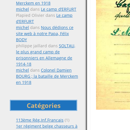
Merckem en 1918
michel
dans
Le camp d’ERFURT
Plapied Olivier
dans
Le camp
d’ERFURT
michel
dans
Nous dédions ce
site web à notre Papa, Félix
BODY
philippe jaillard
dans
SOLTAU,
le plus grand camp de
prisonniers en Allemagne de
1914-18
michel
dans
Colonel Damien
BOURG ; la bataille de Merckem
en 1918
Catégories
113ème Rég.Inf.Français
(1)
1er régiment belge chasseurs à