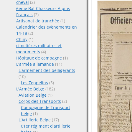
cheval
(2)
6ème Bat Chasseurs Alpins
Français
(2)
Artisanat de tranchée
(1)
Calendrier des évènements en
14-18
(2)
Chiny
(1)
cimetières militaires et
monuments
(4)
Hôpitaux de campagne
(1)
L'armée allemande
(11)
L'armement des belligérants
(10)
Les Zeppelins
(5)
L'Armée Belge
(182)
Aviation Belge
(1)
Corps des Transports
(2)
Compagnie de Transport
belge
(1)
L'Artillerie Belge
(17)
01er régiment d'artillerie