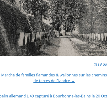
19 ao
arche de familles flamandes & wallonnes sur les chemins d
de terres de Flandre →
ion
elin allemand L 49 capturé à Bourbonne-les-Bains le 20 Oc