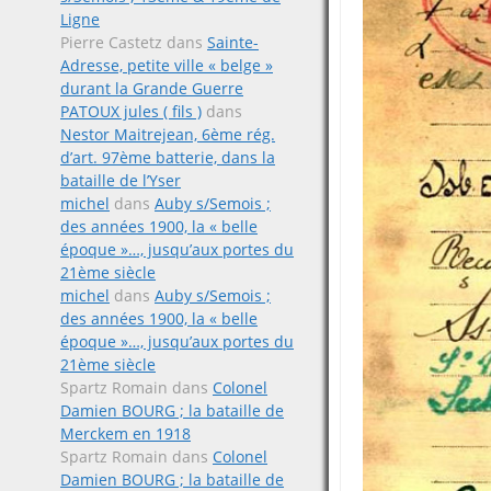
Ligne
Pierre Castetz
dans
Sainte-
Adresse, petite ville « belge »
durant la Grande Guerre
PATOUX jules ( fils )
dans
Nestor Maitrejean, 6ème rég.
d’art. 97ème batterie, dans la
bataille de l’Yser
michel
dans
Auby s/Semois ;
des années 1900, la « belle
époque »…, jusqu’aux portes du
21ème siècle
michel
dans
Auby s/Semois ;
des années 1900, la « belle
époque »…, jusqu’aux portes du
21ème siècle
Spartz Romain
dans
Colonel
Damien BOURG ; la bataille de
Merckem en 1918
Spartz Romain
dans
Colonel
Damien BOURG ; la bataille de