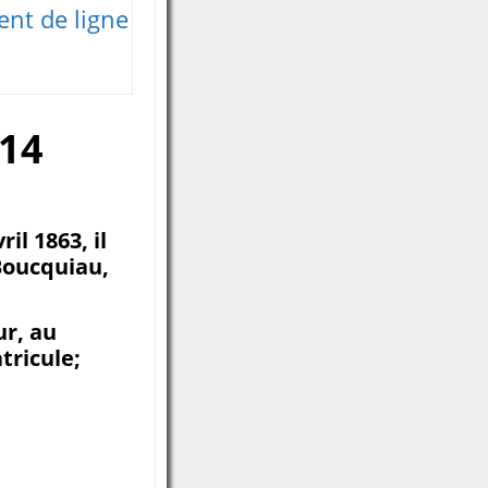
nt de ligne
914
il 1863, il
 Boucquiau,
ur, au
tricule;