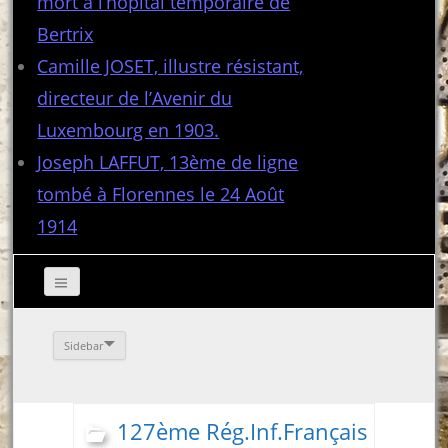
mort à l’hôpital temporaire de
Bertrix
Camille JOSET, illustre résistant,
directeur de l’Avenir du
Luxembourg en 1903.
Joseph LAFFUT, 13ème de ligne
tombé à Florennes le 24 Août
1914
Sidebar
127ème Rég.Inf.Français