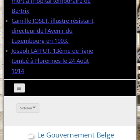
mort à l’hôpital temporaire de
Bertrix
Camille JOSET, illustre résistant,
directeur de l’Avenir du
Luxembourg en 1903.
Joseph LAFFUT, 13ème de ligne
tombé à Florennes le 24 Août
1914
Sidebar
Le Gouvernement Belge