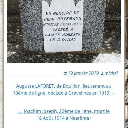
19 janvier 2019
michel
Post
Auguste LAFORET, de Bouillon, lieutenant au
10ème de ligne, décède à Gravelines en 1919 →
navigation
← Joachim Joseph, 22ème de ligne, mort le
18 Août 1914 à Neerlinter