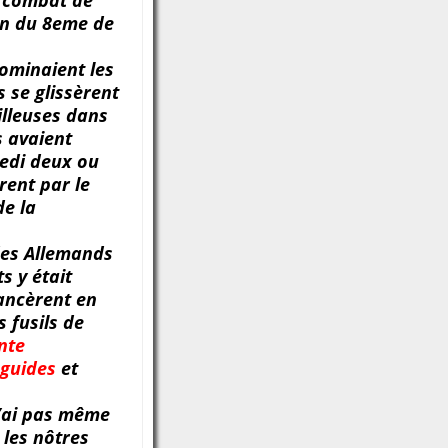
t combat de
lon du 8eme de
ominaient les
 se glissèrent
illeuses dans
s avaient
edi deux ou
rent par le
de la
des Allemands
s y était
ancèrent en
s fusils de
nte
 guides
et
 n’ai pas même
 les nôtres