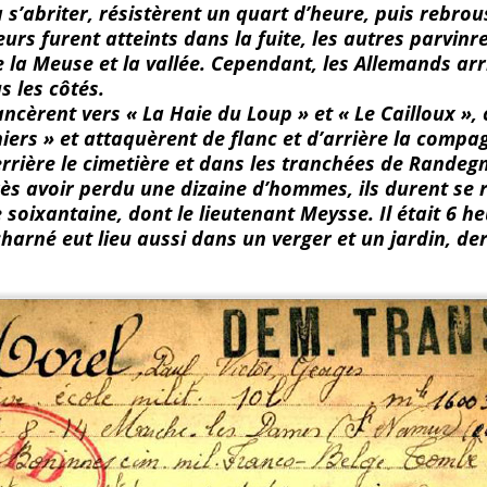
 s’abriter, résistèrent un quart d’heure, puis rebro
eurs furent atteints dans la fuite, les autres parvinr
e la Meuse et la vallée. Cependant, les Allemands arr
s les côtés.
ancèrent vers « La Haie du Loup » et « Le Cailloux »
niers » et attaquèrent de flanc et d’arrière la compa
errière le cimetière et dans les tranchées de Randegn
ès avoir perdu une dizaine d’hommes, ils durent se 
soixantaine, dont le lieutenant Meysse. Il était 6 he
arné eut lieu aussi dans un verger et un jardin, der