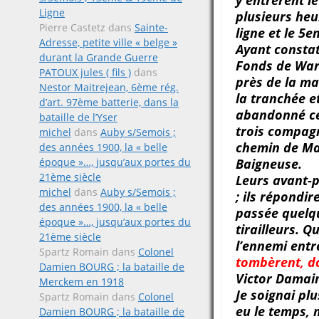
y entrèrent l
Ligne
plusieurs heu
Pierre Castetz
dans
Sainte-
ligne et le 5
Adresse, petite ville « belge »
Ayant constat
durant la Grande Guerre
Fonds de Wart
PATOUX jules ( fils )
dans
près de la ma
Nestor Maitrejean, 6ème rég.
la tranchée et
d’art. 97ème batterie, dans la
abandonné ce
bataille de l’Yser
trois compagn
michel
dans
Auby s/Semois ;
chemin de Mar
des années 1900, la « belle
époque »…, jusqu’aux portes du
Baigneuse.
21ème siècle
Leurs avant-p
michel
dans
Auby s/Semois ;
; ils répondi
des années 1900, la « belle
passée quelqu
époque »…, jusqu’aux portes du
tirailleurs. Q
21ème siècle
l’ennemi entrè
Spartz Romain
dans
Colonel
tombèrent, do
Damien BOURG ; la bataille de
Victor Damain
Merckem en 1918
Je soignai plu
Spartz Romain
dans
Colonel
eu le temps, m
Damien BOURG ; la bataille de