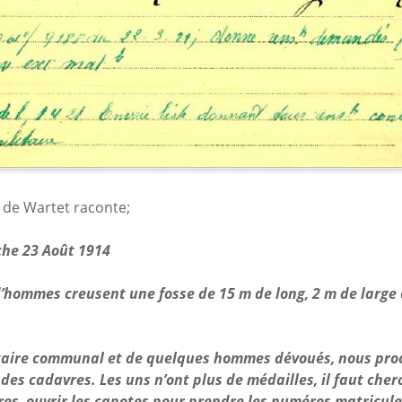
é de Wartet raconte;
he 23 Août 1914
’hommes creusent une fosse de 15 m de long, 2 m de large 
taire communal et de quelques hommes dévoués, nous pro
n des cadavres. Les uns n’ont plus de médailles, il faut che
res, ouvrir les capotes pour prendre les numéros matricul