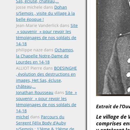
Sas, écluse, château,…
josse michele
dans
Dohan
s/Semois , visite du village à la
belle époque !
Jean-Marie Vanderlick
dans
Site
» souvenir » pour revoir les
témoignages de nos soldats de
14-18
philippe naze
dans
Ochamps,
la Chapelle Notre-Dame de
Lourdes en 14-18
ALLIOT Pierre
dans
BOESINGHE
, évolution des destructions en
images, Het Sas, écluse,
château,…
Jonathan Rousseau
dans
Site »
souvenir » pour revoir les
témoignages de nos soldats de
Extrait de l’O
14-18
Le village de
michel
dans
Parcours du
comprises ent
Sergent Félix Body d’Auby
s/Semois ; 13ème & 19ème de