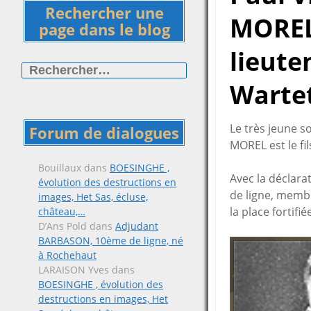
Rechercher une
MOREL,
page dans le blog
lieute
Rechercher :
Wartet
Le très jeune s
Forum de dialogues
MOREL est le fi
Bouillaux
dans
BOESINGHE ,
Avec la déclara
évolution des destructions en
de ligne, membr
images, Het Sas, écluse,
la place fortifi
château,…
D’Ans Pold
dans
Adjudant
BARBASON, 10ème de ligne, né
à Rochehaut
LARAISON Yves
dans
BOESINGHE , évolution des
destructions en images, Het