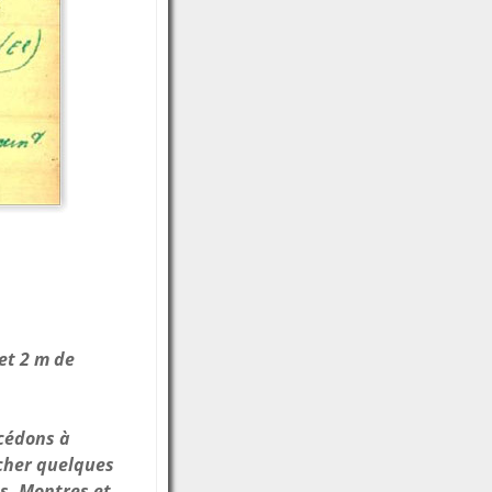
et 2 m de
cédons à
rcher quelques
es. Montres et