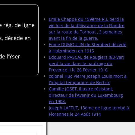
Articles récents
Emile Chappé du 159ème R.I. perd la
 rég. de ligne
vie lors de la délivrance de la Flandre
sur la route de Torhout , 3 semaines
s, décède en
avant la fin de la guerre.
Emile DUMOULIN de Stembert décédé
à Holzminden en 1915
de l’Yser
Edouard PASCAL de Rougiers (83-Var)
perd la vie dans le naufrage du
Provence II le 26 Février 1916
colonel Huc Pierre Joseph Louis mort à
l’hôpital temporaire de Bertrix
Camille JOSET, illustre résistant,
directeur de l’Avenir du Luxembourg
en 1903.
Joseph LAFFUT, 13ème de ligne tombé à
Florennes le 24 Août 1914