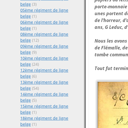
belge
(3)
porte-monnaie é
05ème régiment de ligne
unes portent da
belge
(1)
de l’horreur, d
06ème régiment de ligne
ans, G Leduc, d
belge
(1)
08ème régiment de ligne
belge
(12)
Nous les avons 
09ème régiment de ligne
de Flémalle, de
belge
(9)
tombe commune o
10ème régiment de ligne
belge
(24)
Tout fut termi
12ème régiment de ligne
belge
(6)
13ème régiment de ligne
belge
(54)
14ème régiment de ligne
belge
(5)
15ème régiment de ligne
belge
(1)
18ème régiment de ligne
belge
(1)