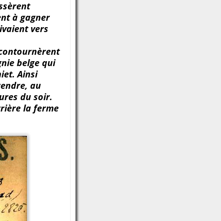
ussèrent
ent à gagner
ivaient vers
, contournèrent
gnie belge qui
iet. Ainsi
rendre, au
ures du soir.
rière la ferme