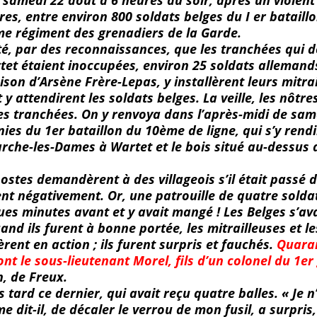
e samedi 22 août à 6 heures du soir, après un violen
res, entre environ 800 soldats belges du I er batail
eme régiment des grenadiers de la Garde.
é, par des reconnaissances, que les tranchées qui d
et étaient inoccupées, environ 25 soldats allemands
ison d’Arsène Frère-Lepas, y installèrent leurs mitra
 y attendirent les soldats belges. La veille, les nôtre
s tranchées. On y renvoya dans l’après-midi de sam
ies du 1er bataillon du 10ème de ligne, qui s’y rendi
che-les-Dames à Wartet et le bois situé au-dessus 
ostes demandèrent à des villageois s’il était passé 
rent négativement. Or, une patrouille de quatre soldat
es minutes avant et y avait mangé ! Les Belges s’av
uand ils furent à bonne portée, les mitrailleuses et le
rent en action ; ils furent surpris et fauchés.
Quara
nt le sous-lieutenant Morel, fils d’un colonel du 1er
, de Freux.
s tard ce dernier, qui avait reçu quatre balles. « Je
e dit-il, de décaler le verrou de mon fusil, a surpris,