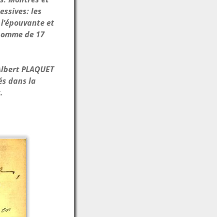
essives: les
 l’épouvante et
 homme de 17
 Albert PLAQUET
és dans la
t.