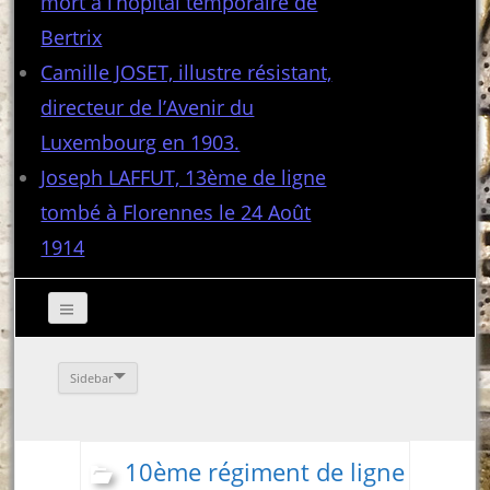
mort à l’hôpital temporaire de
Bertrix
Camille JOSET, illustre résistant,
directeur de l’Avenir du
Luxembourg en 1903.
Joseph LAFFUT, 13ème de ligne
tombé à Florennes le 24 Août
1914
Sidebar
10ème régiment de ligne