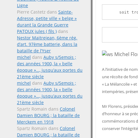
Ligne
Pierre Castetz
dans
Sainte-
soit tr
Adresse, petite ville « belge »
durant la Grande Guerre
PATOUX jules ( fils )
dans
Nestor Maitrejean, 6ème rég.
d’art. 97ème batterie, dans la
bataille de l’Yser
michel
dans
Auby s/Semois ;
des années 1900, la « belle
A l’initiative de n
époque »…, jusqu’aux portes du
21ème siècle
une récolte de fond
michel
dans
Auby s/Semois ;
« La Mélancolie » et
des années 1900, la « belle
intempéries, présen
époque »…, jusqu’aux portes du
21ème siècle
Mr Florens, présiden
Spartz Romain
dans
Colonel
d’honneur à se préo
Damien BOURG ; la bataille de
commémorations des
Merckem en 1918
Spartz Romain
dans
Colonel
conserver l’intégrité
Damien BOURG ; la bataille de