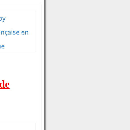
oy
ançaise en
ue