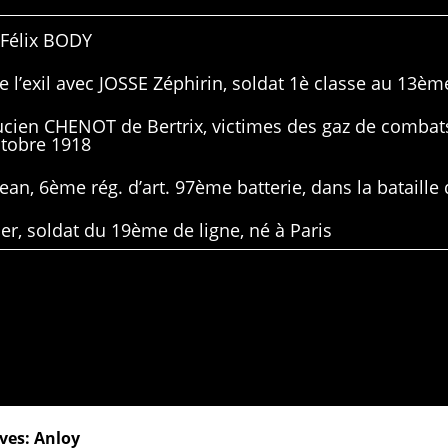
 Félix BODY
 l’exil avec JOSSE Zéphirin, soldat 1è classe au 13ème
Lucien CHENOT de Bertrix, victimes des gaz de combat
ctobre 1918
ean, 6ème rég. d’art. 97ème batterie, dans la bataille 
er, soldat du 19ème de ligne, né à Paris
ves: Anloy