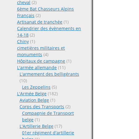
cheval
(2)
6ème Bat Chasseurs Alpins
Français
(2)
Artisanat de tranchée
(1)
Calendrier des évènements en
14-18
(2)
Chiny
(1)
cimetières militaires et
monuments
(4)
Hôpitaux de campagne
(1)
L'armée allemande
(11)
L'armement des belligérants
(10)
Les Zeppelins
(5)
L'Armée Belge
(182)
Aviation Belge
(1)
Corps des Transports
(2)
Compagnie de Transport
belge
(1)
L'Artillerie Belge
(17)
01er régiment d'artillerie