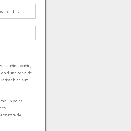
ussaint .
 et Claudine Mahin,
tion d’une copie de
i résiste bien aux
a mis un point
 des
permettre de