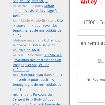
Anloy
 ;
Sas, écluse, château,…
josse michele
dans
Dohan
s/Semois , visite du village à la
belle époque !
Jean-Marie Vanderlick
dans
Site
11H00 : In
» souvenir » pour revoir les
témoignages de nos soldats de
14-18
philippe naze
dans
Ochamps,
en remplac
la Chapelle Notre-Dame de
Lourdes en 14-18
ALLIOT Pierre
dans
BOESINGHE
, évolution des destructions en
images, Het Sas, écluse,
château,…
Jonathan Rousseau
dans
Site »
souvenir » pour revoir les
Mr Floren
témoignages de nos soldats de
14-18
michel
dans
Parcours du
Sergent Félix Body d’Auby
s/Semois ; 13ème & 19ème de