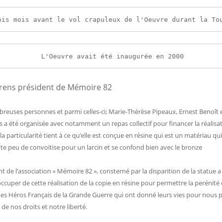
ois mois avant le vol crapuleux de l'Oeuvre durant la To
L'Oeuvre avait été inaugurée en 2000
ombreuses personnes et parmi celles-ci; Marie-Thérèse Pipeaux, Ernest Benoît
s a été organisée avec notamment un repas collectif pour financer la réalisa
 la particularité tient à ce qu’elle est conçue en résine qui est un matériau qu
te peu de convoitise pour un larcin et se confond bien avec le bronze
t de l’association « Mémoire 82 », consterné par la disparition de la statue 
ccuper de cette réalisation de la copie en résine pour permettre la perénité
 Héros Français de la Grande Guerre qui ont donné leurs vies pour nous 
 de nos droits et notre liberté.