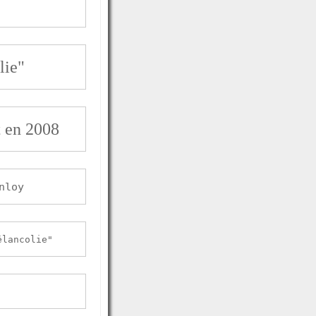
lie" 
t en 2008
élancolie" 