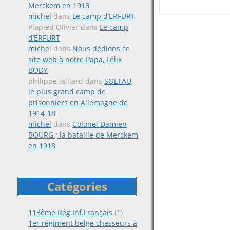
Merckem en 1918
michel
dans
Le camp d’ERFURT
Plapied Olivier
dans
Le camp
Posts
d’ERFURT
michel
dans
Nous dédions ce
navigat
site web à notre Papa, Félix
BODY
philippe jaillard
dans
SOLTAU,
le plus grand camp de
prisonniers en Allemagne de
1914-18
michel
dans
Colonel Damien
BOURG ; la bataille de Merckem
en 1918
Catégories
113ème Rég.Inf.Français
(1)
1er régiment belge chasseurs à