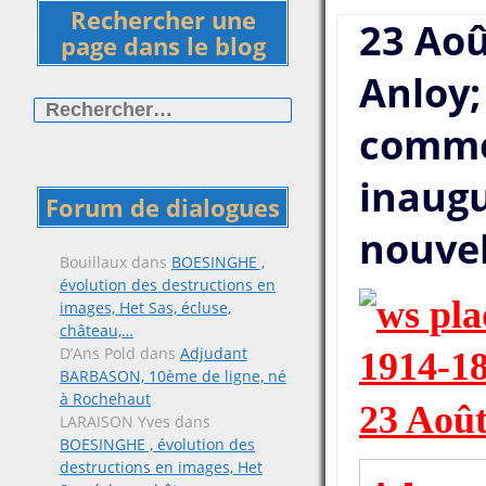
Rechercher une
23 Aoû
page dans le blog
Anloy;
Rechercher :
commé
inaugu
Forum de dialogues
nouvel
Bouillaux
dans
BOESINGHE ,
évolution des destructions en
images, Het Sas, écluse,
château,…
D’Ans Pold
dans
Adjudant
BARBASON, 10ème de ligne, né
à Rochehaut
23 Août
LARAISON Yves
dans
BOESINGHE , évolution des
destructions en images, Het