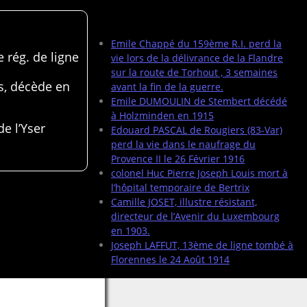
Articles récents
Emile Chappé du 159ème R.I. perd la
 rég. de ligne
vie lors de la délivrance de la Flandre
sur la route de Torhout , 3 semaines
s, décède en
avant la fin de la guerre.
Emile DUMOULIN de Stembert décédé
à Holzminden en 1915
de l’Yser
Edouard PASCAL de Rougiers (83-Var)
perd la vie dans le naufrage du
Provence II le 26 Février 1916
colonel Huc Pierre Joseph Louis mort à
l’hôpital temporaire de Bertrix
Camille JOSET, illustre résistant,
directeur de l’Avenir du Luxembourg
en 1903.
Joseph LAFFUT, 13ème de ligne tombé à
Florennes le 24 Août 1914