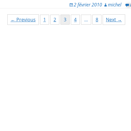
2 février 2010
michel
← Previous
1
2
3
4
…
8
Next →
ion