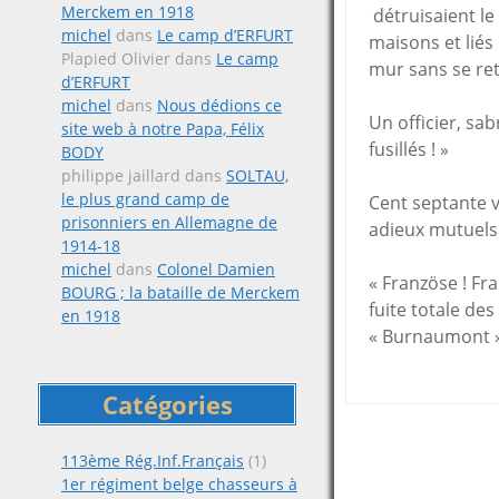
Merckem en 1918
détruisaient le 
michel
dans
Le camp d’ERFURT
maisons et liés
Plapied Olivier
dans
Le camp
mur sans se ret
d’ERFURT
michel
dans
Nous dédions ce
Un officier, sab
site web à notre Papa, Félix
fusillés ! »
BODY
philippe jaillard
dans
SOLTAU,
le plus grand camp de
Cent septante v
prisonniers en Allemagne de
adieux mutuels 
1914-18
michel
dans
Colonel Damien
« Französe ! Fr
BOURG ; la bataille de Merckem
fuite totale de
en 1918
« Burnaumont » 
Catégories
Posts
113ème Rég.Inf.Français
(1)
1er régiment belge chasseurs à