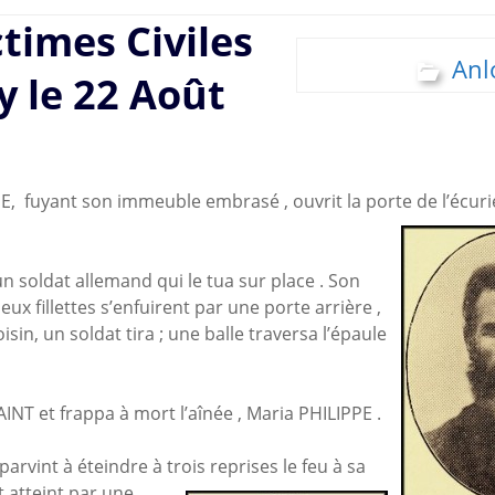
ctimes Civiles
Anl
y le 22 Août
, fuyant son immeuble embrasé , ouvrit la porte de l’écuri
uva
n soldat allemand qui le tua sur place . Son
ux fillettes s’enfuirent par une porte arrière ,
oisin, un soldat tira ; une balle traversa l’épaule
INT et frappa à mort l’aînée , Maria PHILIPPE .
rvint à éteindre à trois reprises le feu à sa
 atteint par
une