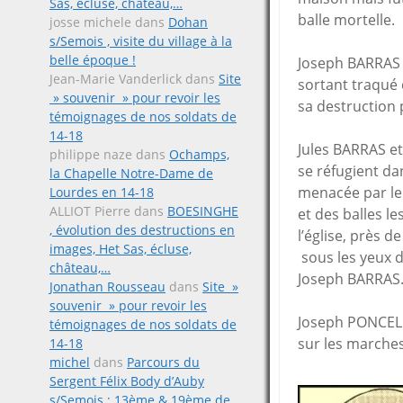
Sas, écluse, château,…
balle mortelle.
josse michele
dans
Dohan
s/Semois , visite du village à la
belle époque !
Joseph BARRAS 
Jean-Marie Vanderlick
dans
Site
sortant traqué
» souvenir » pour revoir les
sa destruction p
témoignages de nos soldats de
14-18
Jules BARRAS 
philippe naze
dans
Ochamps,
se réfugient da
la Chapelle Notre-Dame de
menacée par le f
Lourdes en 14-18
ALLIOT Pierre
dans
BOESINGHE
et des balles le
, évolution des destructions en
l’église, près d
images, Het Sas, écluse,
sous les yeux 
château,…
Joseph BARRAS
Jonathan Rousseau
dans
Site »
souvenir » pour revoir les
Joseph PONCELET
témoignages de nos soldats de
sur les marches 
14-18
michel
dans
Parcours du
Sergent Félix Body d’Auby
s/Semois ; 13ème & 19ème de