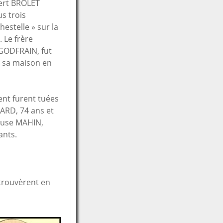
ert BROLET
us trois
Chestelle » sur la
 Le frère
 GODFRAIN, fut
e sa maison en
nt furent tuées
ARD, 74 ans et
pouse MAHIN,
ants.
 trouvèrent en