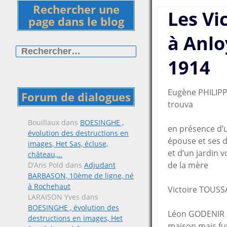
Rechercher une
Les Vi
page dans le blog
à Anlo
Rechercher :
1914
Eugène PHILIPPE
Forum de dialogues
tro
Bouillaux
dans
BOESINGHE ,
en présence d’u
évolution des destructions en
épouse et ses de
images, Het Sas, écluse,
et d’un jardin v
château,…
de la mère
D’Ans Pold
dans
Adjudant
BARBASON, 10ème de ligne, né
à Rochehaut
Victoire TOUSSA
LARAISON Yves
dans
BOESINGHE , évolution des
Léon GODENIR pa
destructions en images, Het
maison mais fut