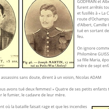
GODFRAIN et Alb
furent arrêtés to
et fusillés à « La 
route d’Ochamps.
d’Albert, Camille
tué en sortant d
feu.
On ignore comme
Philomène GUISS
sa fille Maria, é
mère de sept enf
s assassins sans doute, dirent à un voisin, Nicolas ADAM
ous avons tué deux femmes! » Quatre de ses petits enfants
r le fumier, le cadavre de leur mère.
 où la bataille faisait rage et que les incendies