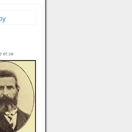
oy
e et se