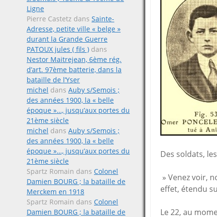
Ligne
Pierre Castetz
dans
Sainte-
Adresse, petite ville « belge »
durant la Grande Guerre
PATOUX jules ( fils )
dans
Nestor Maitrejean, 6ème rég.
d’art. 97ème batterie, dans la
bataille de l’Yser
michel
dans
Auby s/Semois ;
des années 1900, la « belle
époque »…, jusqu’aux portes du
21ème siècle
michel
dans
Auby s/Semois ;
des années 1900, la « belle
époque »…, jusqu’aux portes du
Des soldats, le
21ème siècle
Spartz Romain
dans
Colonel
» Venez voir, n
Damien BOURG ; la bataille de
effet, étendu su
Merckem en 1918
Spartz Romain
dans
Colonel
Le 22, au moment
Damien BOURG ; la bataille de