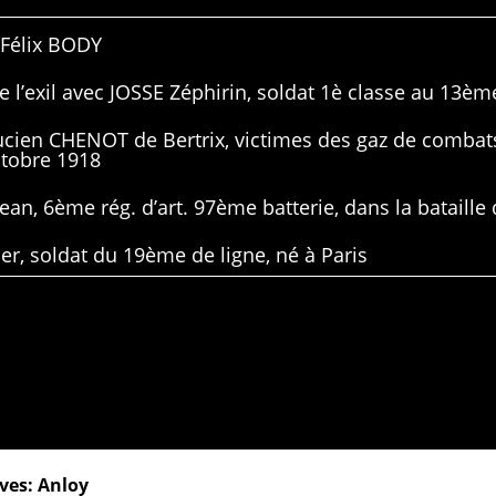
 Félix BODY
 l’exil avec JOSSE Zéphirin, soldat 1è classe au 13ème
Lucien CHENOT de Bertrix, victimes des gaz de combat
ctobre 1918
ean, 6ème rég. d’art. 97ème batterie, dans la bataille 
er, soldat du 19ème de ligne, né à Paris
ves: Anloy