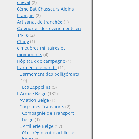
navigat
cheval
(2)
6ème Bat Chasseurs Alpins
Français
(2)
Artisanat de tranchée
(1)
Calendrier des évènements en
14-18
(2)
Chiny
(1)
cimetières militaires et
monuments
(4)
Hôpitaux de campagne
(1)
L'armée allemande
(11)
L'armement des belligérants
(10)
Les Zeppelins
(5)
L'Armée Belge
(182)
Aviation Belge
(1)
Corps des Transports
(2)
Compagnie de Transport
belge
(1)
L'Artillerie Belge
(17)
01er régiment d'artillerie