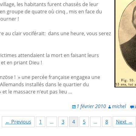
village, les habitants furent chassés de leur
 en groupe de quatre où cinq , mis en face du
ourner !
re au clair vociférait: dans une heure, vous serez
ictimes attendaient la mort en faisant leurs
et en priant Dieu !
anzöse ! » une percée française engagea une
s Allemands installés dans le quartier du
et le massacre n’eut pas lieu …
1 février 2010
michel
← Previous
1
…
3
4
5
…
8
Next →