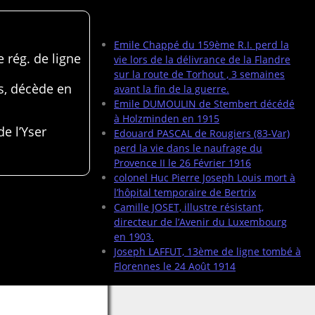
Articles récents
Emile Chappé du 159ème R.I. perd la
 rég. de ligne
vie lors de la délivrance de la Flandre
sur la route de Torhout , 3 semaines
s, décède en
avant la fin de la guerre.
Emile DUMOULIN de Stembert décédé
à Holzminden en 1915
de l’Yser
Edouard PASCAL de Rougiers (83-Var)
perd la vie dans le naufrage du
Provence II le 26 Février 1916
colonel Huc Pierre Joseph Louis mort à
l’hôpital temporaire de Bertrix
Camille JOSET, illustre résistant,
directeur de l’Avenir du Luxembourg
en 1903.
Joseph LAFFUT, 13ème de ligne tombé à
Florennes le 24 Août 1914