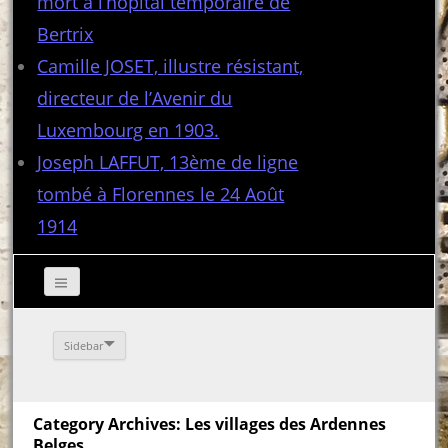
mort à l’hôpital temporaire de
Bertrix
Camille JOSET, illustre résistant,
directeur de l’Avenir du
Luxembourg en 1903.
Joseph LAFFUT, 13ème de ligne
tombé à Florennes le 24 Août
1914
Sidebar
Category Archives: Les villages des Ardennes
Belges