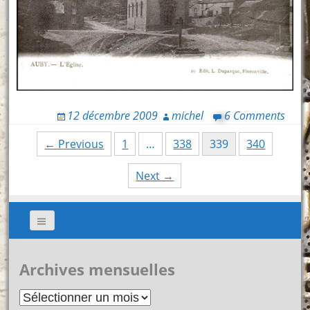
12 décembre 2009
michel
6 Comments
Posts
← Previous
1
…
338
339
340
navigation
Next →
Archives mensuelles
Archives