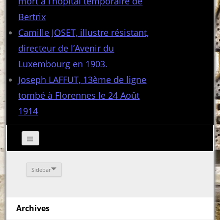
mort à l’hôpital temporaire de
Bertrix
Camille JOSET, illustre résistant,
directeur de l’Avenir du
Luxembourg en 1903.
Joseph LAFFUT, 13ème de ligne
tombé à Florennes le 24 Août
1914
Sidebar
Archives