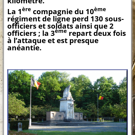
kilomètre.
ère
ème
La 1
compagnie du 10
régiment de ligne perd 130 sous-
officiers et soldats ainsi que 2
ème
officiers ; la 3
repart deux fois
à l’attaque et est presque
anéantie.