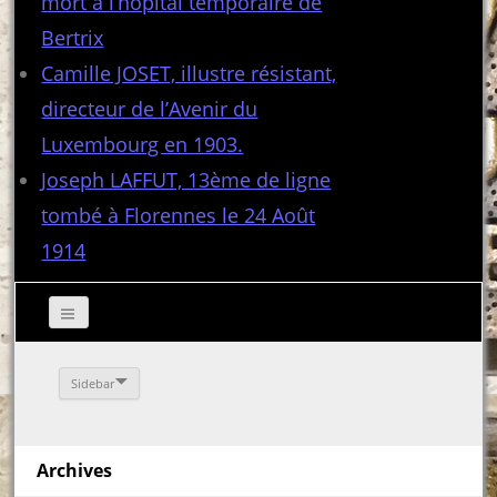
mort à l’hôpital temporaire de
Bertrix
Camille JOSET, illustre résistant,
directeur de l’Avenir du
Luxembourg en 1903.
Joseph LAFFUT, 13ème de ligne
tombé à Florennes le 24 Août
1914
Sidebar
Archives