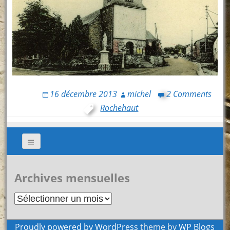
16 décembre 2013
michel
2 Comments
Rochehaut
Archives mensuelles
Archives
mensuelles
Proudly powered by WordPress
theme by
WP Blogs