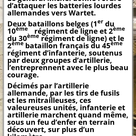
d’attaquer les batteries lourdes
allemandes vers Wartet.
er
Deux bataillons belges (1
du
ème
ème
10
régiment de ligne et 2
ème
du 30
régiment de ligne) et le
ème
ème
2
bataillon français du 45
régiment d’infanterie, soutenus
par deux groupes d’artillerie,
l’entreprennent avec le plus beau
courage.
Décimés par l’artillerie
allemande, par les tirs de fusils
et les mitrailleuses, ces
valeureuses unités, infanterie et
artillerie marchent quand même,
sous un feu d’enfer en terrain
découvert, sur plus d’un