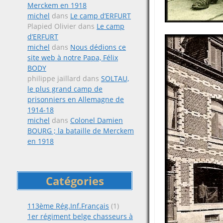
Merckem en 1918
michel
dans
Le camp d’ERFURT
Plapied Olivier
dans
Le camp
d’ERFURT
michel
dans
Nous dédions ce
site web à notre Papa, Félix
BODY
philippe jaillard
dans
SOLTAU,
le plus grand camp de
prisonniers en Allemagne de
1914-18
michel
dans
Colonel Damien
BOURG ; la bataille de Merckem
en 1918
Catégories
113ème Rég.Inf.Français
(1)
1er régiment belge chasseurs à