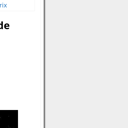
rix
de