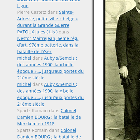
Ligne
Pierre Castetz
dans
Sainte-
Adresse, petite ville « belge »
durant la Grande Guerre
PATOUX jules ( fils )
dans
Nestor Maitrejean, 6ème rég.
d’art. 97ème batterie, dans la
bataille de l’Yser
michel
dans
Auby s/Semois ;
des années 1900, la « belle
époque »…, jusqu’aux portes du
21ème siècle
michel
dans
Auby s/Semois ;
des années 1900, la « belle
époque »…, jusqu’aux portes du
21ème siècle
Spartz Romain
dans
Colonel
Damien BOURG ; la bataille de
Merckem en 1918
Spartz Romain
dans
Colonel
Damien BOURG ; la bataille de