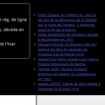
Articles récents
Emile Chappé du 159ème R.I. perd la
 rég. de ligne
vie lors de la délivrance de la Flandre
sur la route de Torhout , 3 semaines
s, décède en
avant la fin de la guerre.
Emile DUMOULIN de Stembert décédé
à Holzminden en 1915
de l’Yser
Edouard PASCAL de Rougiers (83-Var)
perd la vie dans le naufrage du
Provence II le 26 Février 1916
colonel Huc Pierre Joseph Louis mort à
l’hôpital temporaire de Bertrix
Camille JOSET, illustre résistant,
directeur de l’Avenir du Luxembourg
en 1903.
Joseph LAFFUT, 13ème de ligne tombé à
Florennes le 24 Août 1914