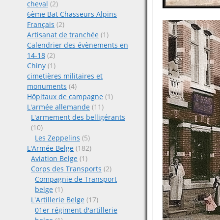
cheval
(2)
6ème Bat Chasseurs Alpins
Français
(2)
Artisanat de tranchée
(1)
Calendrier des évènements en
14-18
(2)
Chiny
(1)
cimetières militaires et
monuments
(4)
Hôpitaux de campagne
(1)
L'armée allemande
(11)
L'armement des belligérants
(10)
Les Zeppelins
(5)
L'Armée Belge
(182)
Aviation Belge
(1)
Corps des Transports
(2)
Compagnie de Transport
belge
(1)
L'Artillerie Belge
(17)
01er régiment d'artillerie