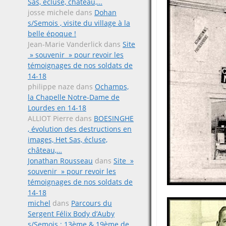
Sas, écluse, château,…
josse michele
dans
Dohan
s/Semois , visite du village à la
belle époque !
Jean-Marie Vanderlick
dans
Site
» souvenir » pour revoir les
témoignages de nos soldats de
14-18
philippe naze
dans
Ochamps,
la Chapelle Notre-Dame de
Lourdes en 14-18
ALLIOT Pierre
dans
BOESINGHE
, évolution des destructions en
images, Het Sas, écluse,
château,…
Jonathan Rousseau
dans
Site »
souvenir » pour revoir les
témoignages de nos soldats de
14-18
michel
dans
Parcours du
Sergent Félix Body d’Auby
s/Semois ; 13ème & 19ème de