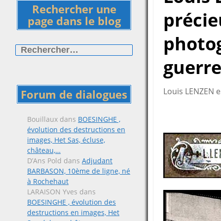
Rechercher une
précie
page dans le blog
photog
Rechercher :
guerre
Louis LENZEN e
Forum de dialogues
Bouillaux
dans
BOESINGHE ,
évolution des destructions en
images, Het Sas, écluse,
château,…
D’Ans Pold
dans
Adjudant
BARBASON, 10ème de ligne, né
à Rochehaut
LARAISON Yves
dans
BOESINGHE , évolution des
destructions en images, Het