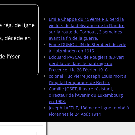
Articles récents
Emile Chappé du 159ème R.I. perd la
 rég. de ligne
vie lors de la délivrance de la Flandre
sur la route de Torhout , 3 semaines
s, décède en
avant la fin de la guerre.
Emile DUMOULIN de Stembert décédé
à Holzminden en 1915
de l’Yser
Edouard PASCAL de Rougiers (83-Var)
perd la vie dans le naufrage du
Provence II le 26 Février 1916
colonel Huc Pierre Joseph Louis mort à
l’hôpital temporaire de Bertrix
Camille JOSET, illustre résistant,
directeur de l’Avenir du Luxembourg
en 1903.
Joseph LAFFUT, 13ème de ligne tombé à
Florennes le 24 Août 1914