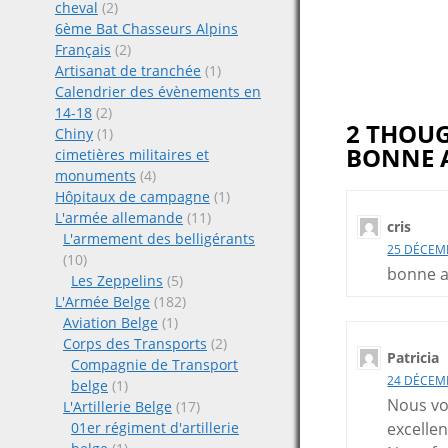
navigat
cheval
(2)
6ème Bat Chasseurs Alpins
Français
(2)
Artisanat de tranchée
(1)
Calendrier des évènements en
14-18
(2)
2 THOUG
Chiny
(1)
BONNE 
cimetières militaires et
monuments
(4)
Hôpitaux de campagne
(1)
L'armée allemande
(11)
cris
L'armement des belligérants
25 DÉCEMB
(10)
bonne a
Les Zeppelins
(5)
L'Armée Belge
(182)
Aviation Belge
(1)
Corps des Transports
(2)
Patricia
Compagnie de Transport
24 DÉCEMB
belge
(1)
Nous vo
L'Artillerie Belge
(17)
01er régiment d'artillerie
excellen