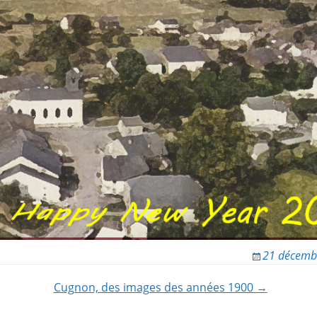
21 décemb
Cugnon, des images des années 1900 →