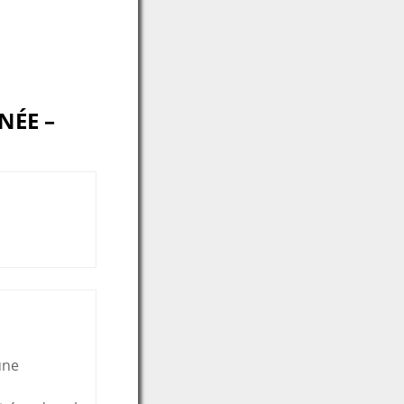
NÉE –
une