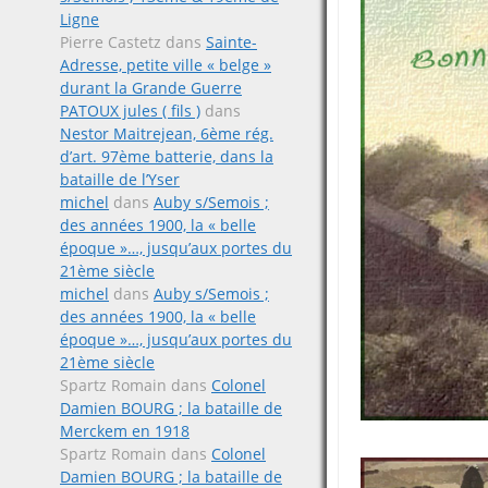
Ligne
Pierre Castetz
dans
Sainte-
Adresse, petite ville « belge »
durant la Grande Guerre
PATOUX jules ( fils )
dans
Nestor Maitrejean, 6ème rég.
d’art. 97ème batterie, dans la
bataille de l’Yser
michel
dans
Auby s/Semois ;
des années 1900, la « belle
époque »…, jusqu’aux portes du
21ème siècle
michel
dans
Auby s/Semois ;
des années 1900, la « belle
époque »…, jusqu’aux portes du
21ème siècle
Spartz Romain
dans
Colonel
Damien BOURG ; la bataille de
Merckem en 1918
Spartz Romain
dans
Colonel
Damien BOURG ; la bataille de