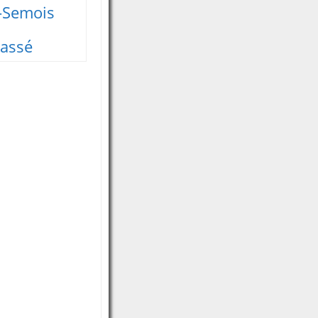
-Semois
lassé