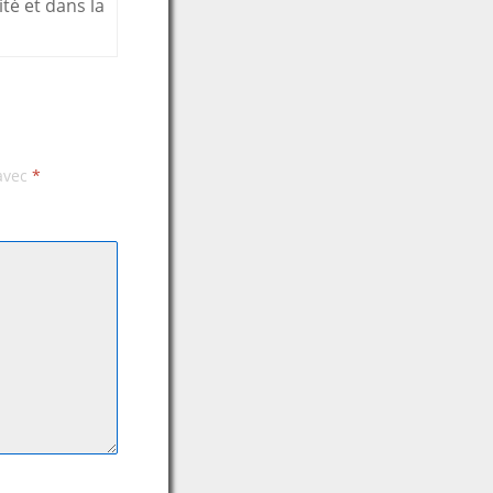
té et dans la
 avec
*