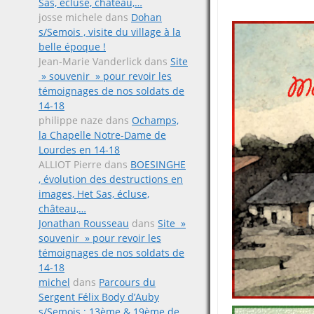
Sas, écluse, château,…
josse michele
dans
Dohan
s/Semois , visite du village à la
belle époque !
Jean-Marie Vanderlick
dans
Site
» souvenir » pour revoir les
témoignages de nos soldats de
14-18
philippe naze
dans
Ochamps,
la Chapelle Notre-Dame de
Lourdes en 14-18
ALLIOT Pierre
dans
BOESINGHE
, évolution des destructions en
images, Het Sas, écluse,
château,…
Jonathan Rousseau
dans
Site »
souvenir » pour revoir les
témoignages de nos soldats de
14-18
michel
dans
Parcours du
Sergent Félix Body d’Auby
s/Semois ; 13ème & 19ème de