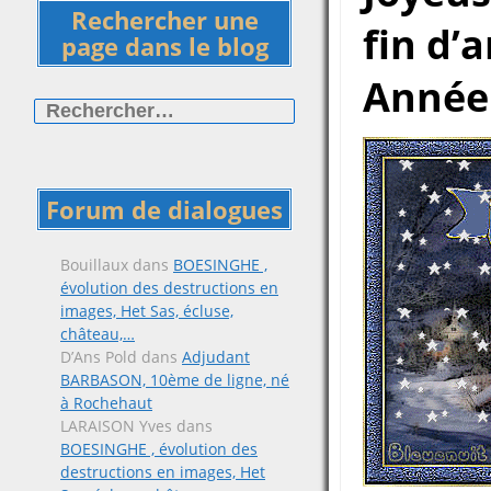
Rechercher une
fin d’
page dans le blog
Année
Rechercher :
Forum de dialogues
Bouillaux
dans
BOESINGHE ,
évolution des destructions en
images, Het Sas, écluse,
château,…
D’Ans Pold
dans
Adjudant
BARBASON, 10ème de ligne, né
à Rochehaut
LARAISON Yves
dans
BOESINGHE , évolution des
destructions en images, Het