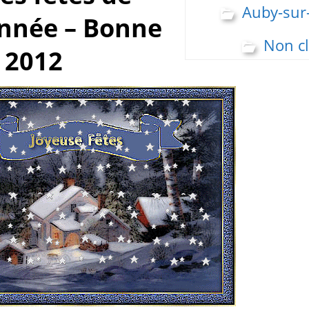
Auby-sur
année – Bonne
Non c
 2012