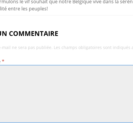
mulons le vif souhait que notre Belgique vive dans la séréni
lité entre les peuples!
 UN COMMENTAIRE
e-mail ne sera pas publiée.
Les champs obligatoires sont indiqués
e
*