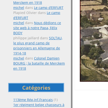
Merckem en 1918
michel
dans
Le camp d’ERFURT
Plapied Olivier
dans
Le camp
d’ERFURT
michel
dans
Nous dédions ce
site web à notre Papa, Félix
BODY
philippe jaillard
dans
SOLTAU,
le plus grand camp de
prisonniers en Allemagne de
1914-18
michel
dans
Colonel Damien
BOURG ; la bataille de Merckem
en 1918
Catégories
Post
113ème Rég.Inf.Français
(1)
1er régiment belge chasseurs à